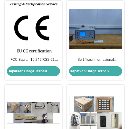
FCC Bagian 15.249 RSS-210
Sertifikasi Internasional
Sertifikasi Internasional Apa itu
Perbedaan Antara Eksperimen
Teknologi Komunikasi Wireless Z-
HALT Dan Eksperimen HASS
Dapatkan Harga Terbaik
Dapatkan Harga Terbaik
Wave?
Dalam Pengujian Keandalan