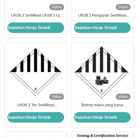
Video
Video
UN38.3 Sertifikasi UN38.3 Uji
UN38.3 Pengujian Sertifikasi
Sertifikasi (Identifikasi Baterai
Lithium Battery Packaging and
Transportasi Udara) Pengantar
Transporting Guidelines
Dapatkan Harga Terbaik
Dapatkan Harga Terbaik
Layanan
Video
Video
UN38.3 Tes Sertifikasi
Baterai mana yang harus
(Identifikasi Baterai Transportasi
menjalani uji sertifikasi UN38.3
Udara)
(identifikasi baterai transportasi
Dapatkan Harga Terbaik
Dapatkan Harga Terbaik
udara)