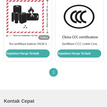
Video
Tes sertifikasi baterai UN38.3
Sertifikasi CCC Listrik Cina
(Identifikasi Baterai Transportasi
Penyesuaian Deklarasi Sendiri
Udara)
Suplemen Sertifikasi Wajib
Dapatkan Harga Terbaik
Dapatkan Harga Terbaik
1
Kontak Cepat