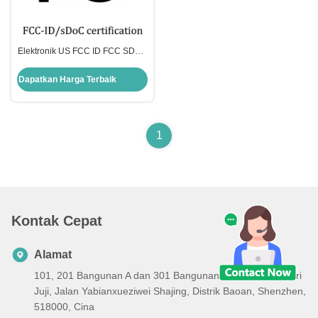
Elektronik US FCC ID FCC SDOC
FCC/TCB Sertifikasi pengujian
FCC 47 CFR Bagian 15
Dapatkan Harga Terbaik
1
Kontak Cepat
Alamat
101, 201 Bangunan A dan 301 Bangunan C, Taman Industri
Juji, Jalan Yabianxueziwei Shajing, Distrik Baoan, Shenzhen,
518000, Cina