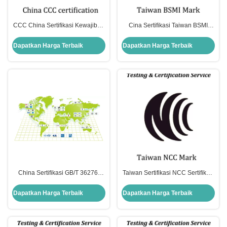
CCC China Sertifikasi Kewajiban
Cina Sertifikasi Taiwan BSMI
Lampu dan perangkat kontrol
Pengujian Baterai Litium Terisi
tahan ledakan termasuk dalam
ulang dan power bank
Dapatkan Harga Terbaik
Dapatkan Harga Terbaik
katalog CCC
China Sertifikasi GB/T 36276-
Taiwan Sertifikasi NCC Sertifikasi
2023 Analisis standar Baterai ion
nirkabel wajib Komisi
untuk penyimpanan energi listrik
Transportasi dan Komunikasi
Dapatkan Harga Terbaik
Dapatkan Harga Terbaik
Taiwan