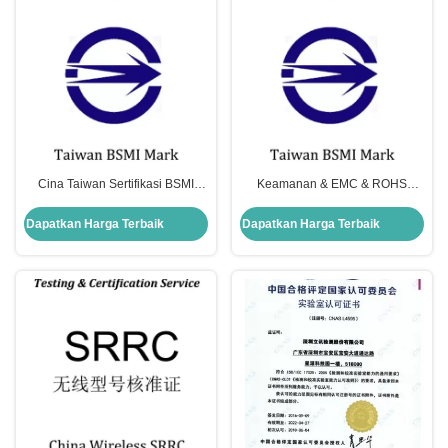
Cina Taiwan Sertifikasi BSMI
Keamanan & EMC & ROHS
Sertifikasi Keamanan Wajib
Taiwan Sertifikasi BSMI Sertifikasi
Taiwan Keamanan & EMC &
keselamatan wajib Taiwan
Dapatkan Harga Terbaik
Dapatkan Harga Terbaik
ROHS