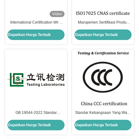
Video
International Certification WI-FI
Manajemen Sertifikasi Produk
6E FCC Part 15E Standard
Kewajiban untuk Peralatan
updates
Pembakaran Gas Komersial dan
Dapatkan Harga Terbaik
Dapatkan Harga Terbaik
Produk Lainnya
GB 19044-2022 Standar
Standar Kebangsaan Yang Wajib
Sertifikasi Penghematan Energi
GB 43352-2023 Batas Logam
Lampu Fluoresen Berujung Dua
Berat Dan Zat Spesifik Dalam
Dapatkan Harga Terbaik
Dapatkan Harga Terbaik
Untuk Pencahayaan Umum
Kemasan Ekspres