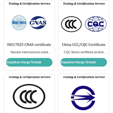
Standar internasional untuk
CQC Bisnis sertifikasi produk
metode deteksi zat berbahaya
sukarela yang dilakukan oleh
dalam produk listrik dan
China Quality Certification Center
Dapatkan Harga Terbaik
Dapatkan Harga Terbaik
elektronik