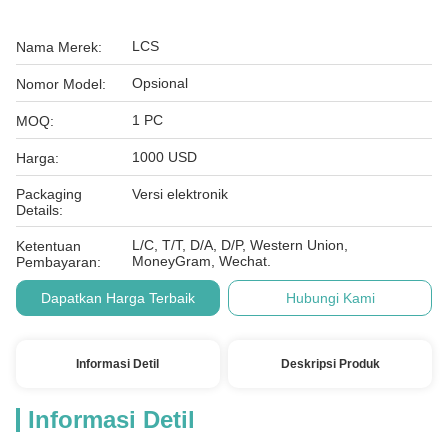
LCS
Nama Merek:
Opsional
Nomor Model:
1 PC
MOQ:
1000 USD
Harga:
Packaging
Versi elektronik
Details:
L/C, T/T, D/A, D/P, Western Union,
Ketentuan
MoneyGram, Wechat.
Pembayaran:
Dapatkan Harga Terbaik
Hubungi Kami
Informasi Detil
Deskripsi Produk
Informasi Detil