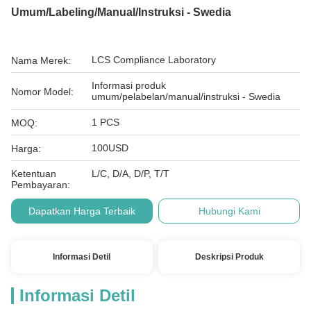
Umum/Labeling/manual/instruksi - Swedia
LCS Compliance Laboratory
Nama Merek:
Informasi produk
Nomor Model:
umum/pelabelan/manual/instruksi - Swedia
1 PCS
MOQ:
100USD
Harga:
Ketentuan
L/C, D/A, D/P, T/T
Pembayaran:
Dapatkan Harga Terbaik
Hubungi Kami
Informasi Detil
Deskripsi Produk
Informasi Detil