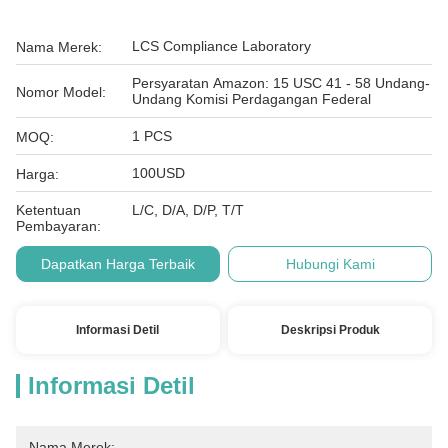
LCS Compliance Laboratory
Nama Merek:
Persyaratan Amazon: 15 USC 41 - 58 Undang-
Nomor Model:
Undang Komisi Perdagangan Federal
1 PCS
MOQ:
100USD
Harga:
Ketentuan
L/C, D/A, D/P, T/T
Pembayaran:
Dapatkan Harga Terbaik
Hubungi Kami
Informasi Detil
Deskripsi Produk
Informasi Detil
Nama Merek: