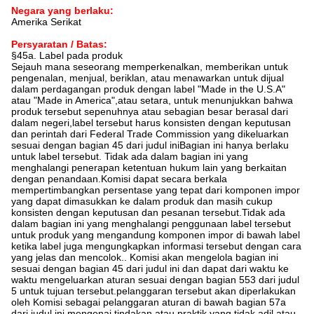
Negara yang berlaku:
Amerika Serikat
Persyaratan / Batas:
§45a. Label pada produk
Sejauh mana seseorang memperkenalkan, memberikan untuk
pengenalan, menjual, beriklan, atau menawarkan untuk dijual
dalam perdagangan produk dengan label "Made in the U.S.A"
atau "Made in America",atau setara, untuk menunjukkan bahwa
produk tersebut sepenuhnya atau sebagian besar berasal dari
dalam negeri,label tersebut harus konsisten dengan keputusan
dan perintah dari Federal Trade Commission yang dikeluarkan
sesuai dengan bagian 45 dari judul iniBagian ini hanya berlaku
untuk label tersebut. Tidak ada dalam bagian ini yang
menghalangi penerapan ketentuan hukum lain yang berkaitan
dengan penandaan.Komisi dapat secara berkala
mempertimbangkan persentase yang tepat dari komponen impor
yang dapat dimasukkan ke dalam produk dan masih cukup
konsisten dengan keputusan dan pesanan tersebut.Tidak ada
dalam bagian ini yang menghalangi penggunaan label tersebut
untuk produk yang mengandung komponen impor di bawah label
ketika label juga mengungkapkan informasi tersebut dengan cara
yang jelas dan mencolok.. Komisi akan mengelola bagian ini
sesuai dengan bagian 45 dari judul ini dan dapat dari waktu ke
waktu mengeluarkan aturan sesuai dengan bagian 553 dari judul
5 untuk tujuan tersebut.pelanggaran tersebut akan diperlakukan
oleh Komisi sebagai pelanggaran aturan di bawah bagian 57a
dari judul ini mengenai tindakan atau praktik yang tidak adil atau