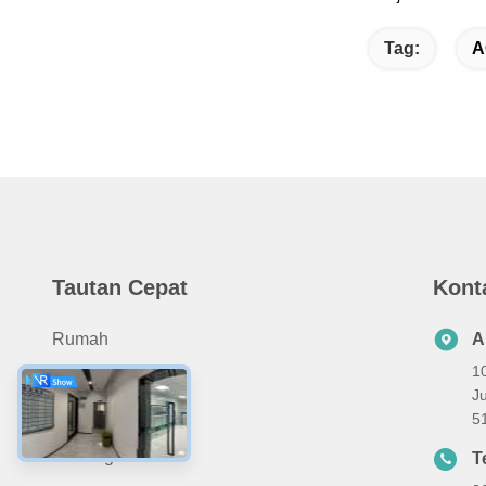
Tag:
A
Tautan Cepat
Kont
Rumah
A
1
Produk
Ju
Tentang Kami
5
Hubungi Kami
T