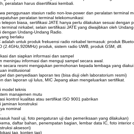
, peralatan harus disertifikasi kembali.
hwa penggunaan stasiun radio non-low-power dan peralatan terminal 
 kepatuhan peralatan terminal telekomunikasi:
n telepon biasa, sertifikasi JATE hanya perlu dilakukan sesuai denga
n terminal nirkabel, selain sertifikasi JATE yang diwajibkan oleh Undan
ai dengan Undang-Undang Radio.
yang berlaku
C adalah untuk produk frekuensi radio nirkabel termasuk: produk Blueto
ID (2.4GHz,920MHz) produk, sistem radio UWB, produk GSM, dll.
plikasi dan siapkan informasi dan sampel
n meninjau informasi dan menguji sampel secara awal.
n secara resmi mengajukan permohonan kepada lembaga yang diakui
an institusional
pel dan penyediaan laporan tes (bisa diuji oleh laboratorium resmi)
 dan laporan uji lulus, MIC Jepang akan mengeluarkan sertifikat.
i model teknis
istem manajemen mutu
i kontrol kualitas atau sertifikat ISO 9001 pabrikan
i jaminan konstruksi
aya nominal
.
masuk hasil uji, foto pengaturan uji dan pemeriksaan yang dilakukan)
kema, daftar bahan, penempatan bagian, lembar data IC, foto interior 
nstruksi aksesori)
(lokasi tag, konten tag)