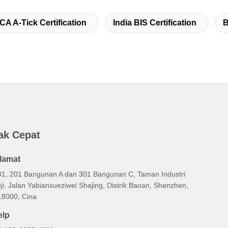
CA A-Tick Certification
India BIS Certification
B
ak Cepat
lamat
01, 201 Bangunan A dan 301 Bangunan C, Taman Industri
ji, Jalan Yabianxueziwei Shajing, Distrik Baoan, Shenzhen,
18000, Cina
elp