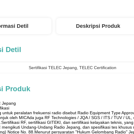
ormasi Detil
Deskripsi Produk
i Detil
Sertifikasi TELEC Jepang
, 
TELEC Certification
si Produk
C Jepang
ikasi
ng untuk peralatan frekuensi radio disebut Radio Equipment Type Appr
unjuk oleh MICAda juga RF Technologies / JQA / SGS / ITS / TUV / UL, dl
.Sertifikasi RF, sertifikasi GITEKI, dan sertifikasi kelayakan teknis, ya
EC mengikuti Undang-Undang Radio Jepang, dan spesifikasi tes khusus
g) Notice No. 88.Menurut persyaratan "Hukum Gelombang Radio" Jepan