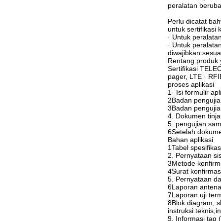
peralatan berubah
Perlu dicatat ba
untuk sertifikasi
· Untuk peralata
· Untuk peralata
diwajibkan sesu
Rentang produk 
Sertifikasi TELE
pager, LTE · RF
proses aplikasi
1- Isi formulir a
2Badan pengujia
3Badan pengujia
4. Dokumen tinjau
5. pengujian sam
6Setelah dokumen
Bahan aplikasi
1Tabel spesifikas
2. Pernyataan s
3Metode konfirmas
4Surat konfirmas
5. Pernyataan d
6Laporan antena
7Laporan uji ter
8Blok diagram, s
instruksi teknis,i
9. Informasi tag 