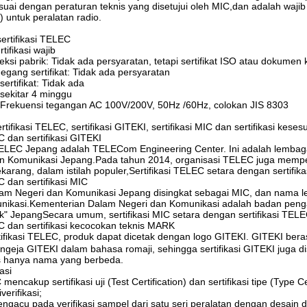
uai dengan peraturan teknis yang disetujui oleh MIC,dan adalah wajib
) untuk peralatan radio.
sertifikasi TELEC
tifikasi wajib
ksi pabrik: Tidak ada persyaratan, tetapi sertifikat ISO atau dokumen k
gang sertifikat: Tidak ada persyaratan
sertifikat: Tidak ada
: sekitar 4 minggu
: Frekuensi tegangan AC 100V/200V, 50Hz /60Hz, colokan JIS 8303
ertifikasi TELEC, sertifikasi GITEKI, sertifikasi MIC dan sertifikasi kes
C dan sertifikasi GITEKI
LEC Jepang adalah TELECom Engineering Center. Ini adalah lembaga s
 Komunikasi Jepang.Pada tahun 2014, organisasi TELEC juga memperoleh
karang, dalam istilah populer,Sertifikasi TELEC setara dengan sertifika
C dan sertifikasi MIC
am Negeri dan Komunikasi Jepang disingkat sebagai MIC, dan nama 
nikasi.Kementerian Dalam Negeri dan Komunikasi adalah badan peng
ik" JepangSecara umum, sertifikasi MIC setara dengan sertifikasi TELE
EC dan sertifikasi kecocokan teknis MARK
rtifikasi TELEC, produk dapat dicetak dengan logo GITEKI. GITEKI bera
eja GITEKI dalam bahasa romaji, sehingga sertifikasi GITEKI juga disebu
s hanya nama yang berbeda.
kasi
mencakup sertifikasi uji (Test Certification) dan sertifikasi tipe (Type C
verifikasi;
 mengacu pada verifikasi sampel dari satu seri peralatan dengan desai