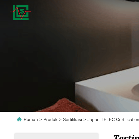
Rumah
>
Produk
>
Sertifikasi
>
Japan TELEC Certificatio