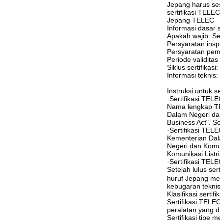
Jepang harus ses
sertifikasi TELEC
Jepang TELEC
Informasi dasar 
Apakah wajib: Ser
Persyaratan inspe
Persyaratan peme
Periode validitas 
Siklus sertifikasi
Informasi teknis
Instruksi untuk s
·Sertifikasi TELE
Nama lengkap TE
Dalam Negeri dan
Business Act". Se
·Sertifikasi TELE
Kementerian Dal
Negeri dan Komu
Komunikasi Listr
·Sertifikasi TEL
Setelah lulus se
huruf Jepang meng
kebugaran tekni
Klasifikasi sertifi
Sertifikasi TELEC 
peralatan yang di
Sertifikasi tipe