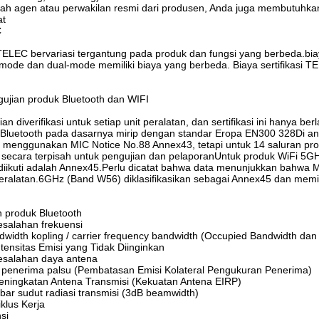
ah agen atau perwakilan resmi dari produsen, Anda juga membutuhkan su
at
C
i TELEC bervariasi tergantung pada produk dan fungsi yang berbeda.b
-mode dan dual-mode memiliki biaya yang berbeda. Biaya sertifikasi TEL
ujian produk Bluetooth dan WIFI
ian diverifikasi untuk setiap unit peralatan, dan sertifikasi ini hanya ber
 Bluetooth pada dasarnya mirip dengan standar Eropa EN300 328Di a
h menggunakan MIC Notice No.88 Annex43, tetapi untuk 14 saluran p
 secara terpisah untuk pengujian dan pelaporanUntuk produk WiFi 
g diikuti adalah Annex45.Perlu dicatat bahwa data menunjukkan bahwa
latan.6GHz (Band W56) diklasifikasikan sebagai Annex45 dan memiliki
n produk Bluetooth
esalahan frekuensi
dwidth kopling / carrier frequency bandwidth (Occupied Bandwidth da
tensitas Emisi yang Tidak Diinginkan
esalahan daya antena
 penerima palsu (Pembatasan Emisi Kolateral Pengukuran Penerima)
eningkatan Antena Transmisi (Kekuatan Antena EIRP)
bar sudut radiasi transmisi (3dB beamwidth)
klus Kerja
si