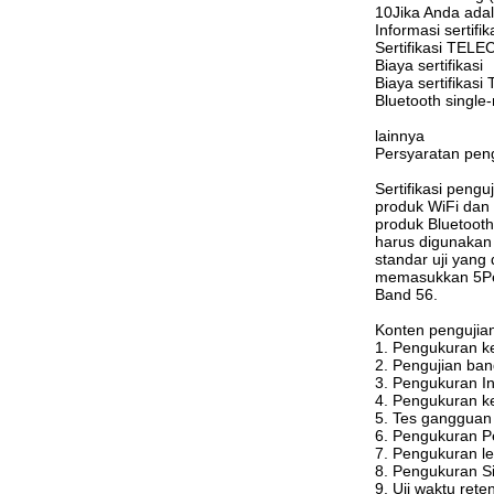
10Jika Anda adal
Informasi sertifik
Sertifikasi TELE
Biaya sertifikasi
Biaya sertifikas
Bluetooth single
lainnya
Persyaratan peng
Sertifikasi penguj
produk WiFi dan
produk Bluetoot
harus digunakan
standar uji yan
memasukkan 5Pera
Band 56.
Konten pengujia
1. Pengukuran k
2. Pengujian ban
3. Pengukuran In
4. Pengukuran k
5. Tes gangguan
6. Pengukuran P
7. Pengukuran le
8. Pengukuran Si
9. Uji waktu reten