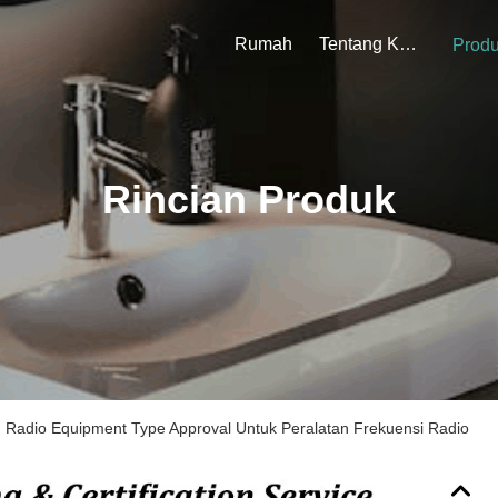
Rumah
Tentang Kami
Prod
Rincian Produk
n Radio Equipment Type Approval Untuk Peralatan Frekuensi Radio