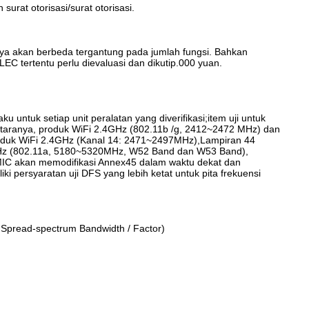
rat otorisasi/surat otorisasi.
iaya akan berbeda tergantung pada jumlah fungsi. Bahkan
EC tertentu perlu dievaluasi dan dikutip.000 yuan.
laku untuk setiap unit peralatan yang diverifikasi;item uji untuk
ntaranya, produk WiFi 2.4GHz (802.11b /g, 2412~2472 MHz) dan
roduk WiFi 2.4GHz (Kanal 14: 2471~2497MHz),Lampiran 44
5GHz (802.11a, 5180~5320MHz, W52 Band dan W53 Band),
 MIC akan memodifikasi Annex45 dalam waktu dekat dan
 persyaratan uji DFS yang lebih ketat untuk pita frekuensi
n Spread-spectrum Bandwidth / Factor)