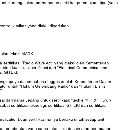
 untuk mengajukan permohonan sertifikat persetujuan tipe (yaitu
ontrol kualitas yang diakui diperlukan
esuaian teknis MARK
ertifikasi "Radio Wave Act" yang diakui oleh Kementerian
 kualifikasi sertifikasi dari "Electrical Communications
si GITEKI. .
lengkapnya dalam bahasa Inggris adalah Kementerian Dalam
atur untuk "Hukum Gelombang Radio" dan "Hukum Bisnis
C.
sal dari nama Jepang untuk sertifikasi: "techie マーク".Huruf-
t sertifikasi teknologi. sertifikasi GITEKI dan sertifikasi
ertification).dan sertifikasi hanya berlaku untuk setiap unit
n dan pembuatan yang sama.tetapi jika desain atau pembuatan