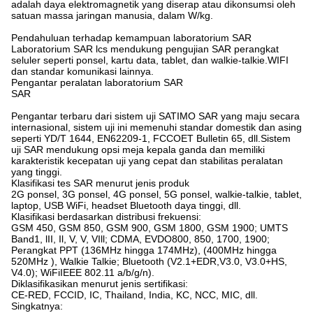
adalah daya elektromagnetik yang diserap atau dikonsumsi oleh
satuan massa jaringan manusia, dalam W/kg.
Pendahuluan terhadap kemampuan laboratorium SAR
Laboratorium SAR lcs mendukung pengujian SAR perangkat
seluler seperti ponsel, kartu data, tablet, dan walkie-talkie.WIFI
dan standar komunikasi lainnya.
Pengantar peralatan laboratorium SAR
SAR
Pengantar terbaru dari sistem uji SATIMO SAR yang maju secara
internasional, sistem uji ini memenuhi standar domestik dan asing
seperti YD/T 1644, EN62209-1, FCCOET Bulletin 65, dll.Sistem
uji SAR mendukung opsi meja kepala ganda dan memiliki
karakteristik kecepatan uji yang cepat dan stabilitas peralatan
yang tinggi.
Klasifikasi tes SAR menurut jenis produk
2G ponsel, 3G ponsel, 4G ponsel, 5G ponsel, walkie-talkie, tablet,
laptop, USB WiFi, headset Bluetooth daya tinggi, dll.
Klasifikasi berdasarkan distribusi frekuensi:
GSM 450, GSM 850, GSM 900, GSM 1800, GSM 1900; UMTS
Band1, lII, Il, V, V, VIll; CDMA, EVDO800, 850, 1700, 1900;
Perangkat PPT (136MHz hingga 174MHz), (400MHz hingga
520MHz ), Walkie Talkie; Bluetooth (V2.1+EDR,V3.0, V3.0+HS,
V4.0); WiFiIEEE 802.11 a/b/g/n).
Diklasifikasikan menurut jenis sertifikasi:
CE-RED, FCCID, IC, Thailand, India, KC, NCC, MIC, dll.
Singkatnya: