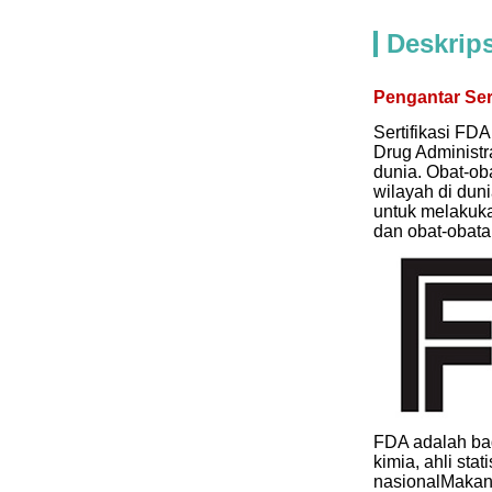
Deskrip
Pengantar Sert
Sertifikasi FD
Drug Administra
dunia. Obat-oba
wilayah di dun
untuk melakuka
dan obat-obata
FDA adalah bad
kimia, ahli st
nasionalMakana