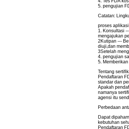
4. Tes FDA kos
5. pengujian F
Catatan: Lingk
proses aplikasi
1. Konsultasi 
mengajukan p
2Kutipan --- B
diuji,dan mem
3Setelah mengk
4. pengujian s
5. Memberikan l
Tentang sertifi
Pendaftaran FD
standar dan pe
Apakah pendaft
namanya sertif
agensi itu sen
Perbedaan anta
Dapat dipahami
kebutuhan seha
Pendaftaran FD