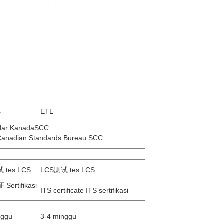
s
ETL
ndar KanadaSCC
 Canadian Standards Bureau SCC
 tes LCS
LCS测试 tes LCS
Sertifikasi
ITS certificate ITS sertifikasi
nggu
3-4 minggu