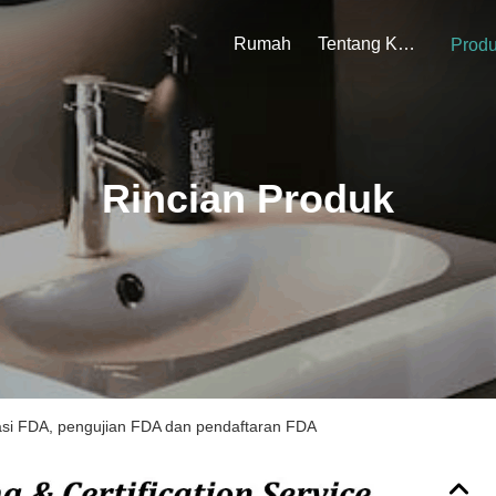
Rumah
Tentang Kami
Prod
S
S
S
S
S
A
A
A
A
A
N
N
N
N
N
D
D
D
D
D
P
P
P
P
P
R
R
R
R
R
E
E
E
E
E
C
C
C
C
C
A
A
A
A
A
U
U
U
U
U
T
T
T
T
T
Aku
Aku
Aku
Aku
Aku
O
O
O
O
O
N
N
N
N
N
S
S
S
S
S
O
O
O
O
O
F
F
F
F
F
B
B
B
B
B
Q
Q
Q
Q
Q
B
B
B
B
B
Rincian Produk
kasi FDA, pengujian FDA dan pendaftaran FDA