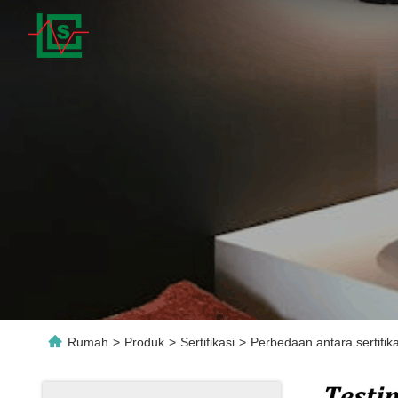
C
C
C
C
C
O
O
O
O
O
M
M
M
M
M
M
M
M
M
M
O
O
O
O
O
N
N
N
N
N
P
P
P
P
P
R
R
R
R
R
O
O
O
O
O
B
B
B
B
B
L
L
L
L
L
E
E
E
E
E
M
M
M
M
M
Rumah
>
Produk
>
Sertifikasi
>
Perbedaan antara sertifi