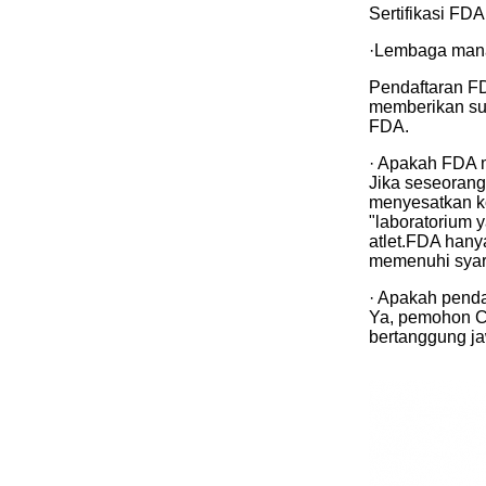
Sertifikasi FD
·Lembaga mana
Pendaftaran FD
memberikan sur
FDA.
· Apakah FDA m
Jika seseorang
menyesatkan ko
"laboratorium 
atlet.FDA hany
memenuhi syara
· Apakah pend
Ya, pemohon C
bertanggung ja