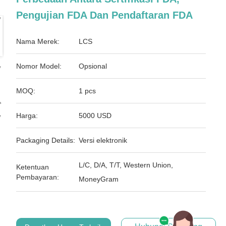
Pengujian FDA Dan Pendaftaran FDA
Nama Merek:
LCS
Nomor Model:
Opsional
MOQ:
1 pcs
Harga:
5000 USD
Packaging Details:
Versi elektronik
L/C, D/A, T/T, Western Union,
Ketentuan
Pembayaran:
MoneyGram