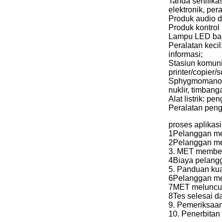
Tanda sertifik
elektronik, per
Produk audio d
Produk kontrol 
Lampu LED baru
Peralatan kecil
informasi;
Stasiun komuni
printer/copier
Sphygmomanomet
nuklir, timban
Alat listrik: pen
Peralatan pengu
proses aplikasi
1Pelanggan me
2Pelanggan me
3. MET memberi
4Biaya pelang
5. Panduan kua
6Pelanggan me
7MET meluncur
8Tes selesai d
9. Pemeriksaan
10. Penerbitan 