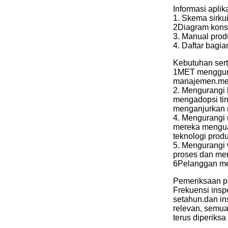
Informasi aplik
1. Skema sirkui
2Diagram konst
3. Manual prod
4. Daftar bagi
Kebutuhan sert
1MET menggunak
manajemen.memi
2. Mengurangi 
mengadopsi tin
menganjurkan m
4. Mengurangi 
mereka menguas
teknologi produ
5. Mengurangi 
proses dan me
6Pelanggan me
Pemeriksaan p
Frekuensi insp
setahun.dan in
relevan, semua
terus diperiksa