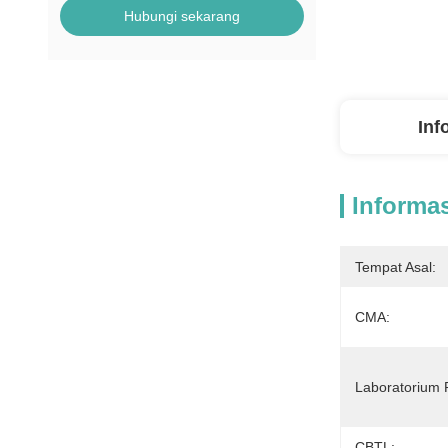
Hubungi sekarang
Inf
Informas
Tempat Asal:
CMA:
Laboratorium 
CBTL: