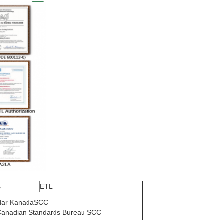
s
ETL
ndar KanadaSCC
 Canadian Standards Bureau SCC