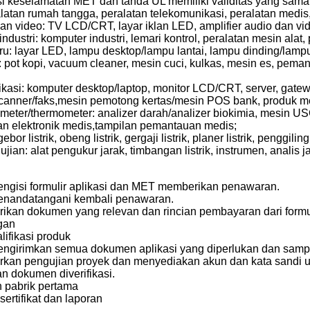
asi keselamatan MET dan tanda UL memiliki validitas yang sam
alatan rumah tangga, peralatan telekomunikasi, peralatan medis, al
an video: TV LCD/CRT, layar iklan LED, amplifier audio dan v
industri: komputer industri, lemari kontrol, peralatan mesin al
: layar LED, lampu desktop/lampu lantai, lampu dinding/lampu 
: pot kopi, vacuum cleaner, mesin cuci, kulkas, mesin es, pema
kasi: komputer desktop/laptop, monitor LCD/CRT, server, gate
/scanner/faks,mesin pemotong kertas/mesin POS bank, produk m
er/thermometer: analizer darah/analizer biokimia, mesin US
gan elektronik medis,tampilan pemantauan medis;
gebor listrik, obeng listrik, gergaji listrik, planer listrik, penggiling 
jian: alat pengukur jarak, timbangan listrik, instrumen, analis j
ngisi formulir aplikasi dan MET memberikan penawaran.
nandatangani kembali penawaran.
kan dokumen yang relevan dan rincian pembayaran dari formul
gan
lifikasi produk
ngirimkan semua dokumen aplikasi yang diperlukan dan samp
kan pengujian proyek dan menyediakan akun dan kata sandi u
an dokumen diverifikasi.
 pabrik pertama
sertifikat dan laporan