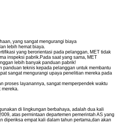
ahaan, yang sangat mengurangi biaya
an lebih hemat biaya.
rtifikasi yang berorientasi pada pelanggan, MET tidak
ama inspeksi pabrik.Pada saat yang sama, MET
nggan lebih banyak panduan pabrik!
kan panduan teknis kepada pelanggan untuk membantu
apat sangat mengurangi upaya penelitian mereka pada
tkan proses layanannya, sangat memperpendek waktu
k mereka.
digunakan di lingkungan berbahaya, adalah dua kali
t 2009, atas permintaan departemen pemerintah AS yang
n diperiksa empat kali dalam tahun pertama,dan akan