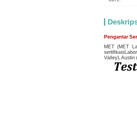
Deskrip
Pengantar Sert
MET (MET Labo
sertifikasiLabo
Valley), Austin