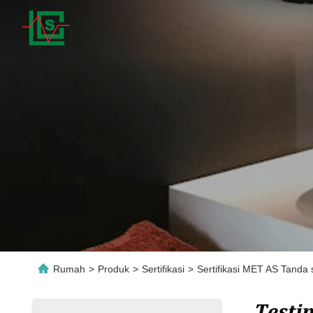
Rumah
>
Produk
>
Sertifikasi
>
Sertifikasi MET AS Tanda 