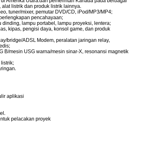
a di Amerika Utara.dan pemerintah Kanada pada berbagai
at listrik dan produk listrik lainnya.
ideo, tuner/mixer, pemutar DVD/CD, iPod/MP3/MP4;
at, perlengkapan pencahayaan;
dinding, lampu portabel, lampu proyeksi, lentera;
nas, kipas, pengisi daya, konsol game, dan produk
way/bridge/ADSL Modem, peralatan jaringan relay,
edis;
G B/mesin USG warna/mesin sinar-X, resonansi magnetik
listrik;
aringan.
ir aplikasi
el.
ntuk pelacakan proyek