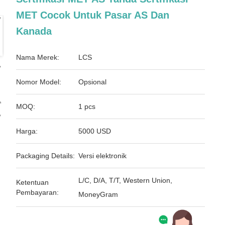
MET Cocok Untuk Pasar AS Dan
Kanada
Nama Merek:
LCS
Nomor Model:
Opsional
MOQ:
1 pcs
Harga:
5000 USD
Packaging Details:
Versi elektronik
L/C, D/A, T/T, Western Union,
Ketentuan
Pembayaran:
MoneyGram