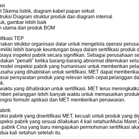
asi
t Skema listrik, diagram kabel papan sirkuit
ruksi Diagram struktur produk dan diagram internal
uk, gambar lebih baik
an utama dari produk BOM
ifikasi TEP
an struktur organisasi datar untuk mengelola operasi perus
liki lebih banyak keuntungan biaya dalam sertifikasi produk d
biaya inspeksi pabrik secara signifikan. Sebagai perusahaan se
dakan "penalti" ketika barang-barang abnormal ditemukan sel
odel inspeksi pabrik yang humanisasi untuk memberikan pela
usaha yang dihabiskan untuk sertifikasi. MET dapat memberi
ai persyaratan produk yang relevan lebih cepat.pelanggan d
k.
waktu yang dihabiskan untuk sertifikasi. MET terus meningka
mberi pelanggan lebih banyak waktu untuk memasarkan produ
ngisi formulir aplikasi dan MET memberikan penawaran.
abrik
eksi pabrik yang disertifikasi MET, kecuali untuk produk yang 
speksi pabrik yang sesuai dilakukan 4 kali setahunMulai Mare
 pabrik Cina yang baru mengajukan permohonan sertifikasi aka
 dua kali setahun setelah itu.