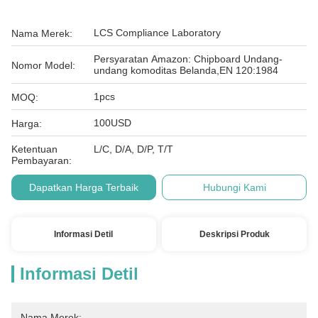
LCS Compliance Laboratory
Nama Merek:
Persyaratan Amazon: Chipboard Undang-
Nomor Model:
undang komoditas Belanda,EN 120:1984
1pcs
MOQ:
100USD
Harga:
Ketentuan
L/C, D/A, D/P, T/T
Pembayaran:
Dapatkan Harga Terbaik
Hubungi Kami
Informasi Detil
Deskripsi Produk
Informasi Detil
Nama Merek: