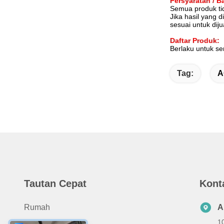
Persyaratan / B
Semua produk ti
Jika hasil yang 
sesuai untuk dijua
Daftar Produk:
Berlaku untuk s
Tag:
A
Tautan Cepat
Kont
Rumah
A
1