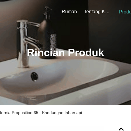
Rumah
Tentang Kami
Prod
Rincian Produk
ornia Proposition 65 - Kandungan tahan api