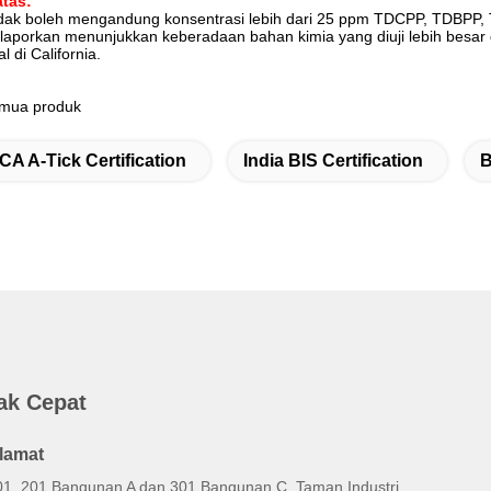
atas:
dak boleh mengandung konsentrasi lebih dari 25 ppm TDCPP, TDBPP, TC
dilaporkan menunjukkan keberadaan bahan kimia yang diuji lebih besar
l di California.
emua produk
CA A-Tick Certification
India BIS Certification
B
ak Cepat
lamat
01, 201 Bangunan A dan 301 Bangunan C, Taman Industri