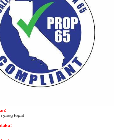
an:
n yang tepat
rlaku: