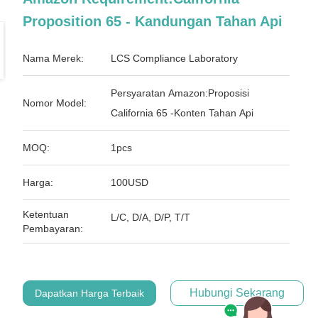
Proposition 65 - Kandungan Tahan Api
Nama Merek:
LCS Compliance Laboratory
Persyaratan Amazon:Proposisi
Nomor Model:
California 65 -Konten Tahan Api
MOQ:
1pcs
Harga:
100USD
Ketentuan
L/C, D/A, D/P, T/T
Pembayaran:
Hubungi Sekarang
Dapatkan Harga Terbaik