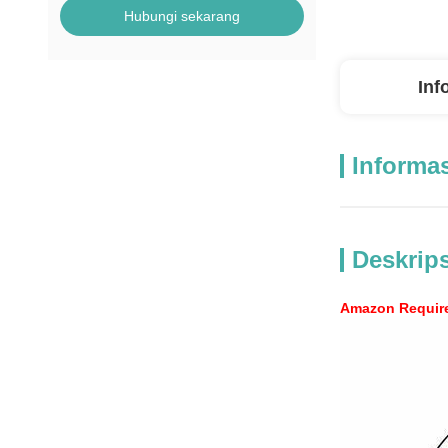
Hubungi sekarang
Inf
Informas
Deskrip
Amazon Require