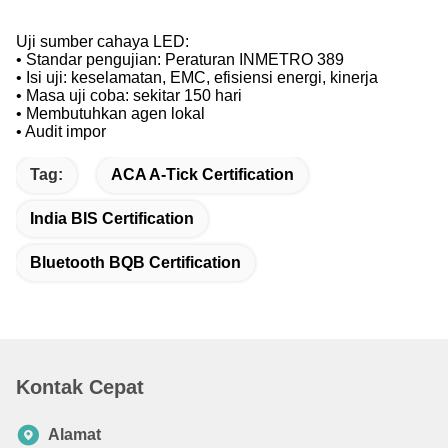
3Laporan IES LM-80 dari perangkat sumber cahaya
4. Kondensator elektrolitik file IEC-TR 62380
5Informasi tentang proses pengadaan outsourcing yang
mempengaruhi sertifikasi
6. Pengolahan setelah penjualan
7. Lisensi impor atau deklarasi
8Laporan pemeriksaan pabrik
9. Informasi agen lokal
Uji sumber cahaya LED:
• Standar pengujian: Peraturan INMETRO 389
• Isi uji: keselamatan, EMC, efisiensi energi, kinerja
• Masa uji coba: sekitar 150 hari
• Membutuhkan agen lokal
• Audit impor
Tag:
ACA A-Tick Certification
India BIS Certification
Bluetooth BQB Certification