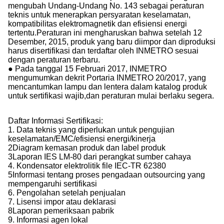
Undang-undang terkait:
● Pada tanggal 13 Maret 2015, INMETRO mengumumkan
Keputusan No. 144 (Peraturan No. 86 diterbitkan pada
tanggal 10 April),2017 untuk mengubah Keputusan ini)
untuk mencantumkan bohlam LED dan tabung LED dalam
katalog produk untuk sertifikasi wajib, dan peraturan akan
berlaku segera.
● INMETRO menerbitkan Keputusan No. 389 yang
mengubah Undang-Undang No. 143 sebagai peraturan
teknis untuk menerapkan persyaratan keselamatan,
kompatibilitas elektromagnetik dan efisiensi energi
tertentu.Peraturan ini mengharuskan bahwa setelah 12
Desember, 2015, produk yang baru diimpor dan diproduksi
harus disertifikasi dan terdaftar oleh INMETRO sesuai
dengan peraturan terbaru.
● Pada tanggal 15 Februari 2017, INMETRO
mengumumkan dekrit Portaria INMETRO 20/2017, yang
mencantumkan lampu dan lentera dalam katalog produk
untuk sertifikasi wajib,dan peraturan mulai berlaku segera.
Daftar Informasi Sertifikasi:
1. Data teknis yang diperlukan untuk pengujian
keselamatan/EMC/efisiensi energi/kinerja
2Diagram kemasan produk dan label produk