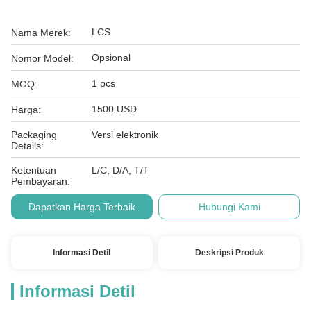
LCS
Nama Merek:
Opsional
Nomor Model:
1 pcs
MOQ:
1500 USD
Harga:
Packaging
Versi elektronik
Details:
Ketentuan
L/C, D/A, T/T
Pembayaran:
Dapatkan Harga Terbaik
Hubungi Kami
Informasi Detil
Deskripsi Produk
Informasi Detil