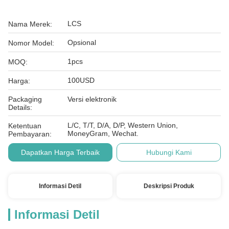
LCS
Nama Merek:
Opsional
Nomor Model:
1pcs
MOQ:
100USD
Harga:
Packaging
Versi elektronik
Details:
L/C, T/T, D/A, D/P, Western Union,
Ketentuan
MoneyGram, Wechat.
Pembayaran:
Dapatkan Harga Terbaik
Hubungi Kami
Informasi Detil
Deskripsi Produk
Informasi Detil