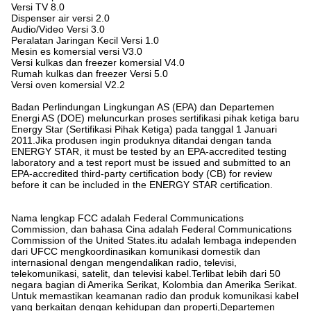
Versi TV 8.0
Dispenser air versi 2.0
Audio/Video Versi 3.0
Peralatan Jaringan Kecil Versi 1.0
Mesin es komersial versi V3.0
Versi kulkas dan freezer komersial V4.0
Rumah kulkas dan freezer Versi 5.0
Versi oven komersial V2.2
Badan Perlindungan Lingkungan AS (EPA) dan Departemen
Energi AS (DOE) meluncurkan proses sertifikasi pihak ketiga baru
Energy Star (Sertifikasi Pihak Ketiga) pada tanggal 1 Januari
2011.Jika produsen ingin produknya ditandai dengan tanda
ENERGY STAR, it must be tested by an EPA-accredited testing
laboratory and a test report must be issued and submitted to an
EPA-accredited third-party certification body (CB) for review
before it can be included in the ENERGY STAR certification.
Nama lengkap FCC adalah Federal Communications
Commission, dan bahasa Cina adalah Federal Communications
Commission of the United States.itu adalah lembaga independen
dari UFCC mengkoordinasikan komunikasi domestik dan
internasional dengan mengendalikan radio, televisi,
telekomunikasi, satelit, dan televisi kabel.Terlibat lebih dari 50
negara bagian di Amerika Serikat, Kolombia dan Amerika Serikat.
Untuk memastikan keamanan radio dan produk komunikasi kabel
yang berkaitan dengan kehidupan dan properti,Departemen