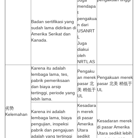
mendapa
t
pengakua
Badan sertifikasi yang
n dari
sudah lama didirikan di
USANRT
Amerika Serikat dan
L
Kanada.
Juga
diakui
oleh
NRTL AS
Karena itu adalah
Pengaku
lembaga lama, tes,
an merek
Pengakuan merek
pabrik pemeriksaan
pasar 北
pasar 北美 稍低于
dan biaya arsip
美 稍低于
UL
tertinggi, periode yang
UL
lebih lama.
Kesadara
劣势
Karena ini adalah
n merek
Kelemahan
lembaga lama, biaya
di pasar
Kesadaran merek
pengujian, inspeksi
Amerika
di pasar Amerika
pabrik dan pengajuan
Utara
Utara sedikit lebih
adalah yang tertinggi
sedikit