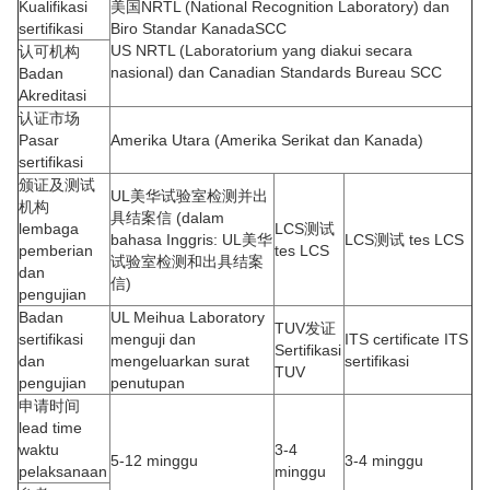
Kualifikasi
美国NRTL (National Recognition Laboratory) dan
sertifikasi
Biro Standar KanadaSCC
US NRTL (Laboratorium yang diakui secara
认可机构
nasional) dan Canadian Standards Bureau SCC
Badan
Akreditasi
认证市场
Pasar
Amerika Utara (Amerika Serikat dan Kanada)
sertifikasi
颁证及测试
UL美华试验室检测并出
机构
具结案信 (dalam
lembaga
LCS测试
bahasa Inggris: UL美华
LCS测试 tes LCS
pemberian
tes LCS
试验室检测和出具结案
dan
信)
pengujian
Badan
UL Meihua Laboratory
TUV发证
sertifikasi
menguji dan
ITS certificate ITS
Sertifikasi
dan
mengeluarkan surat
sertifikasi
TUV
pengujian
penutupan
申请时间
lead time
waktu
3-4
5-12 minggu
3-4 minggu
pelaksanaan
minggu