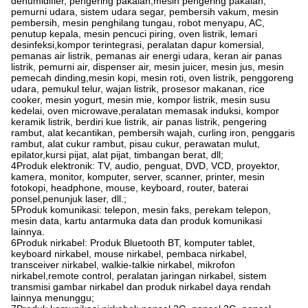
dehumidifier, pengering pakaian,mesin pengering pakaian,
pemurni udara, sistem udara segar, pembersih vakum, mesin
pembersih, mesin penghilang tungau, robot menyapu, AC,
penutup kepala, mesin pencuci piring, oven listrik, lemari
desinfeksi,kompor terintegrasi, peralatan dapur komersial,
pemanas air listrik, pemanas air energi udara, keran air panas
listrik, pemurni air, dispenser air, mesin juicer, mesin jus, mesin
pemecah dinding,mesin kopi, mesin roti, oven listrik, penggoreng
udara, pemukul telur, wajan listrik, prosesor makanan, rice
cooker, mesin yogurt, mesin mie, kompor listrik, mesin susu
kedelai, oven microwave,peralatan memasak induksi, kompor
keramik listrik, berdiri kue listrik, air panas listrik, pengering
rambut, alat kecantikan, pembersih wajah, curling iron, penggaris
rambut, alat cukur rambut, pisau cukur, perawatan mulut,
epilator,kursi pijat, alat pijat, timbangan berat, dll;
4Produk elektronik: TV, audio, penguat, DVD, VCD, proyektor,
kamera, monitor, komputer, server, scanner, printer, mesin
fotokopi, headphone, mouse, keyboard, router, baterai
ponsel,penunjuk laser, dll.;
5Produk komunikasi: telepon, mesin faks, perekam telepon,
mesin data, kartu antarmuka data dan produk komunikasi
lainnya.
6Produk nirkabel: Produk Bluetooth BT, komputer tablet,
keyboard nirkabel, mouse nirkabel, pembaca nirkabel,
transceiver nirkabel, walkie-talkie nirkabel, mikrofon
nirkabel,remote control, peralatan jaringan nirkabel, sistem
transmisi gambar nirkabel dan produk nirkabel daya rendah
lainnya menunggu;