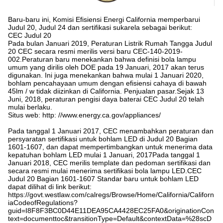
Baru-baru ini, Komisi Efisiensi Energi California memperbarui
Judul 20, Judul 24 dan sertifikasi sukarela sebagai berikut:
CEC Judul 20
Pada bulan Januari 2019, Peraturan Listrik Rumah Tangga Judul
20 CEC secara resmi merilis versi baru CEC-140-2019-
002.Peraturan baru menekankan bahwa definisi bola lampu
umum yang dirilis oleh DOE pada 19 Januari, 2017 akan terus
digunakan. Ini juga menekankan bahwa mulai 1 Januari 2020,
bohlam pencahayaan umum dengan efisiensi cahaya di bawah
45lm / w tidak diizinkan di California. Penjualan pasar.Sejak 13
Juni, 2018, peraturan pengisi daya baterai CEC Judul 20 telah
mulai berlaku.
Situs web: http: //www.energy.ca.gov/appliances/
Pada tanggal 1 Januari 2017, CEC menambahkan peraturan dan
persyaratan sertifikasi untuk bohlam LED di Judul 20 Bagian
1601-1607, dan dapat mempertimbangkan untuk menerima data
kepatuhan bohlam LED mulai 1 Januari, 2017Pada tanggal 1
Januari 2018, CEC merilis template dan pedoman sertifikasi dan
secara resmi mulai menerima sertifikasi bola lampu LED.CEC
Judul 20 Bagian 1601-1607 Standar baru untuk bohlam LED
dapat dilihat di link berikut:
https://govt.westlaw.com/calregs/Browse/Home/California/Californ
iaCodeofRegulations?
guid=I8F8F3BC0D44E11DEA95CA4428EC25FA0&originationCon
text=documenttoc&transitionType=Default&contextData=%28scD