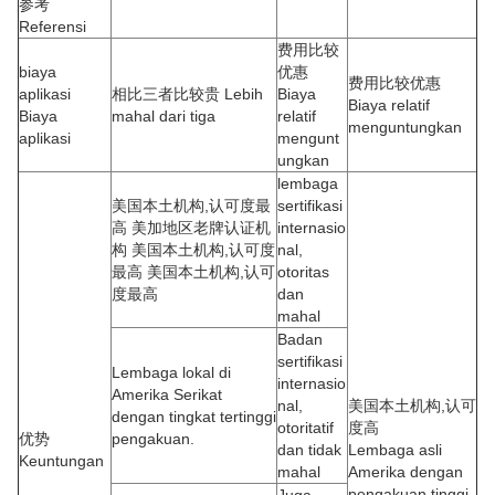
参考
Referensi
费用比较
biaya
优惠
费用比较优惠
aplikasi
相比三者比较贵 Lebih
Biaya
Biaya relatif
Biaya
mahal dari tiga
relatif
menguntungkan
aplikasi
mengunt
ungkan
lembaga
美国本土机构,认可度最
sertifikasi
高 美加地区老牌认证机
internasio
构 美国本土机构,认可度
nal,
最高 美国本土机构,认可
otoritas
度最高
dan
mahal
Badan
sertifikasi
Lembaga lokal di
internasio
Amerika Serikat
nal,
美国本土机构,认可
dengan tingkat tertinggi
otoritatif
度高
优势
pengakuan.
dan tidak
Lembaga asli
Keuntungan
mahal
Amerika dengan
pengakuan tinggi
Juga