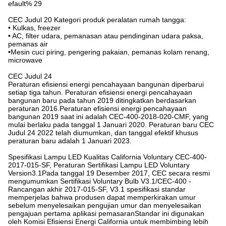
efault% 29
CEC Judul 20 Kategori produk peralatan rumah tangga:
• Kulkas, freezer
• AC, filter udara, pemanasan atau pendinginan udara paksa,
pemanas air
•Mesin cuci piring, pengering pakaian, pemanas kolam renang,
microwave
CEC Judul 24
Peraturan efisiensi energi pencahayaan bangunan diperbarui
setiap tiga tahun. Peraturan efisiensi energi pencahayaan
bangunan baru pada tahun 2019 ditingkatkan berdasarkan
peraturan 2016.Peraturan efisiensi energi pencahayaan
bangunan 2019 saat ini adalah CEC-400-2018-020-CMF, yang
mulai berlaku pada tanggal 1 Januari 2020. Peraturan baru CEC
Judul 24 2022 telah diumumkan, dan tanggal efektif khusus
peraturan baru adalah 1 Januari 2023.
Spesifikasi Lampu LED Kualitas California Voluntary CEC-400-
2017-015-SF, Peraturan Sertifikasi Lampu LED Voluntary
Version3.1Pada tanggal 19 Desember 2017, CEC secara resmi
mengumumkan Sertifikasi Voluntary Bulb V3.1/CEC-400 -
Rancangan akhir 2017-015-SF, V3.1 spesifikasi standar
memperjelas bahwa produsen dapat memperkirakan umur
sebelum menyelesaikan pengujian umur dan menyelesaikan
pengajuan pertama aplikasi pemasaranStandar ini digunakan
oleh Komisi Efisiensi Energi California untuk membimbing lebih