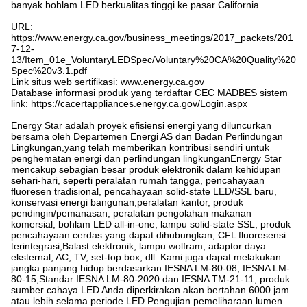
banyak bohlam LED berkualitas tinggi ke pasar California.
URL:
https://www.energy.ca.gov/business_meetings/2017_packets/201
7-12-
13/Item_01e_VoluntaryLEDSpec/Voluntary%20CA%20Quality%20
Spec%20v3.1.pdf
Link situs web sertifikasi: www.energy.ca.gov
Database informasi produk yang terdaftar CEC MADBES sistem
link: https://cacertappliances.energy.ca.gov/Login.aspx
Energy Star adalah proyek efisiensi energi yang diluncurkan
bersama oleh Departemen Energi AS dan Badan Perlindungan
Lingkungan,yang telah memberikan kontribusi sendiri untuk
penghematan energi dan perlindungan lingkunganEnergy Star
mencakup sebagian besar produk elektronik dalam kehidupan
sehari-hari, seperti peralatan rumah tangga, pencahayaan
fluoresen tradisional, pencahayaan solid-state LED/SSL baru,
konservasi energi bangunan,peralatan kantor, produk
pendingin/pemanasan, peralatan pengolahan makanan
komersial, bohlam LED all-in-one, lampu solid-state SSL, produk
pencahayaan cerdas yang dapat dihubungkan, CFL fluoresensi
terintegrasi,Balast elektronik, lampu wolfram, adaptor daya
eksternal, AC, TV, set-top box, dll. Kami juga dapat melakukan
jangka panjang hidup berdasarkan IESNA LM-80-08, IESNA LM-
80-15,Standar IESNA LM-80-2020 dan IESNA TM-21-11, produk
sumber cahaya LED Anda diperkirakan akan bertahan 6000 jam
atau lebih selama periode LED Pengujian pemeliharaan lumen