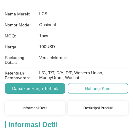
LCS
Nama Merek:
Opsional
Nomor Model:
1pcs
MOQ:
100USD
Harga:
Packaging
Versi elektronik
Details:
L/C, T/T, D/A, D/P, Western Union,
Ketentuan
MoneyGram, Wechat.
Pembayaran:
Dapatkan Harga Terbaik
Hubungi Kami
Informasi Detil
Deskripsi Produk
Informasi Detil