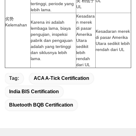
美 稍低于
UL
tertinggi, periode yang
UL
lebih lama.
Kesadara
劣势
Karena ini adalah
n merek
Kelemahan
lembaga lama, biaya
di pasar
Kesadaran merek
pengujian, inspeksi
Amerika
di pasar Amerika
pabrik dan pengajuan
Utara
Utara sedikit lebih
adalah yang tertinggi
sedikit
rendah dari UL
dan siklusnya lebih
lebih
lama.
rendah
dari UL
Tag:
ACA A-Tick Certification
India BIS Certification
Bluetooth BQB Certification