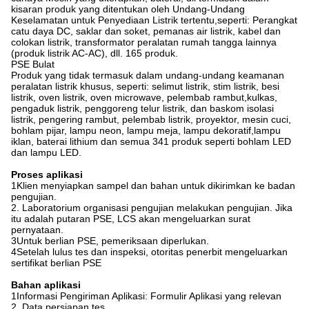
kisaran produk yang ditentukan oleh Undang-Undang
Keselamatan untuk Penyediaan Listrik tertentu,seperti: Perangkat
catu daya DC, saklar dan soket, pemanas air listrik, kabel dan
colokan listrik, transformator peralatan rumah tangga lainnya
(produk listrik AC-AC), dll. 165 produk.
PSE Bulat
Produk yang tidak termasuk dalam undang-undang keamanan
peralatan listrik khusus, seperti: selimut listrik, stim listrik, besi
listrik, oven listrik, oven microwave, pelembab rambut,kulkas,
pengaduk listrik, penggoreng telur listrik, dan baskom isolasi
listrik, pengering rambut, pelembab listrik, proyektor, mesin cuci,
bohlam pijar, lampu neon, lampu meja, lampu dekoratif,lampu
iklan, baterai lithium dan semua 341 produk seperti bohlam LED
dan lampu LED.
Proses aplikasi
1Klien menyiapkan sampel dan bahan untuk dikirimkan ke badan
pengujian.
2. Laboratorium organisasi pengujian melakukan pengujian. Jika
itu adalah putaran PSE, LCS akan mengeluarkan surat
pernyataan.
3Untuk berlian PSE, pemeriksaan diperlukan.
4Setelah lulus tes dan inspeksi, otoritas penerbit mengeluarkan
sertifikat berlian PSE
Bahan aplikasi
1Informasi Pengiriman Aplikasi: Formulir Aplikasi yang relevan
2. Data persiapan tes