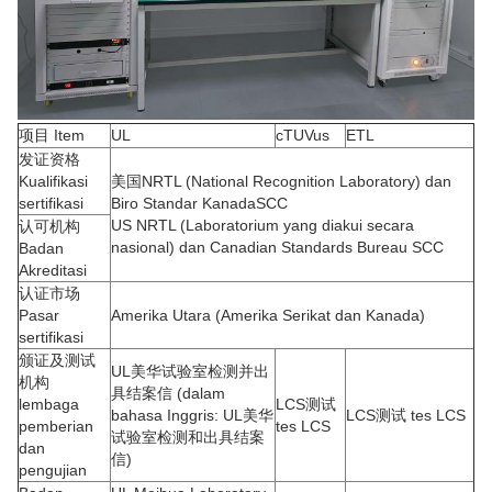
项目 Item
UL
cTUVus
ETL
发证资格
Kualifikasi
美国NRTL (National Recognition Laboratory) dan
sertifikasi
Biro Standar KanadaSCC
US NRTL (Laboratorium yang diakui secara
认可机构
nasional) dan Canadian Standards Bureau SCC
Badan
Akreditasi
认证市场
Pasar
Amerika Utara (Amerika Serikat dan Kanada)
sertifikasi
颁证及测试
UL美华试验室检测并出
机构
具结案信 (dalam
lembaga
LCS测试
bahasa Inggris: UL美华
LCS测试 tes LCS
pemberian
tes LCS
试验室检测和出具结案
dan
信)
pengujian