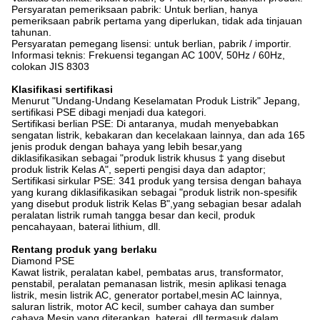
Persyaratan pemeriksaan pabrik: Untuk berlian, hanya
pemeriksaan pabrik pertama yang diperlukan, tidak ada tinjauan
tahunan.
Persyaratan pemegang lisensi: untuk berlian, pabrik / importir.
Informasi teknis: Frekuensi tegangan AC 100V, 50Hz / 60Hz,
colokan JIS 8303
Klasifikasi sertifikasi
Menurut "Undang-Undang Keselamatan Produk Listrik" Jepang,
sertifikasi PSE dibagi menjadi dua kategori.
Sertifikasi berlian PSE: Di antaranya, mudah menyebabkan
sengatan listrik, kebakaran dan kecelakaan lainnya, dan ada 165
jenis produk dengan bahaya yang lebih besar,yang
diklasifikasikan sebagai "produk listrik khusus ‡ yang disebut
produk listrik Kelas A", seperti pengisi daya dan adaptor;
Sertifikasi sirkular PSE: 341 produk yang tersisa dengan bahaya
yang kurang diklasifikasikan sebagai "produk listrik non-spesifik
yang disebut produk listrik Kelas B",yang sebagian besar adalah
peralatan listrik rumah tangga besar dan kecil, produk
pencahayaan, baterai lithium, dll.
Rentang produk yang berlaku
Diamond PSE
Kawat listrik, peralatan kabel, pembatas arus, transformator,
penstabil, peralatan pemanasan listrik, mesin aplikasi tenaga
listrik, mesin listrik AC, generator portabel,mesin AC lainnya,
saluran listrik, motor AC kecil, sumber cahaya dan sumber
cahaya Mesin yang diterapkan, baterai, dll termasuk dalam