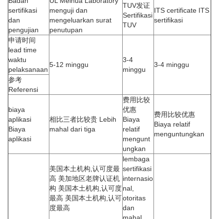
Badan
UL Meihua Laboratory
TUV发证
sertifikasi
menguji dan
ITS certificate ITS
Sertifikasi
dan
mengeluarkan surat
sertifikasi
TUV
pengujian
penutupan
申请时间
lead time
waktu
3-4
5-12 minggu
3-4 minggu
pelaksanaan
minggu
参考
Referensi
费用比较
biaya
优惠
费用比较优惠
aplikasi
相比三者比较贵 Lebih
Biaya
Biaya relatif
Biaya
mahal dari tiga
relatif
menguntungkan
aplikasi
mengunt
ungkan
lembaga
美国本土机构,认可度最
sertifikasi
高 美加地区老牌认证机
internasio
构 美国本土机构,认可度
nal,
最高 美国本土机构,认可
otoritas
度最高
dan
mahal