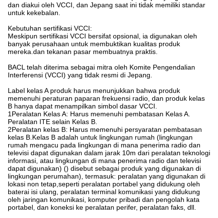
dan diakui oleh VCCI, dan Jepang saat ini tidak memiliki standar
untuk kekebalan.
Kebutuhan sertifikasi VCCI:
Meskipun sertifikasi VCCI bersifat opsional, ia digunakan oleh
banyak perusahaan untuk membuktikan kualitas produk
mereka.dan tekanan pasar membuatnya praktis.
BACL telah diterima sebagai mitra oleh Komite Pengendalian
Interferensi (VCCI) yang tidak resmi di Jepang.
Label kelas A produk harus menunjukkan bahwa produk
memenuhi peraturan paparan frekuensi radio, dan produk kelas
B hanya dapat menampilkan simbol dasar VCCI.
1Peralatan Kelas A: Harus memenuhi pembatasan Kelas A.
Peralatan ITE selain Kelas B.
2Peralatan kelas B: Harus memenuhi persyaratan pembatasan
kelas B.Kelas B adalah untuk lingkungan rumah (lingkungan
rumah mengacu pada lingkungan di mana penerima radio dan
televisi dapat digunakan dalam jarak 10m dari peralatan teknologi
informasi, atau lingkungan di mana penerima radio dan televisi
dapat digunakan) () disebut sebagai produk yang digunakan di
lingkungan perumahan), termasuk: peralatan yang digunakan di
lokasi non tetap,seperti peralatan portabel yang didukung oleh
baterai isi ulang, peralatan terminal komunikasi yang didukung
oleh jaringan komunikasi, komputer pribadi dan pengolah kata
portabel, dan koneksi ke peralatan perifer, peralatan faks, dll.