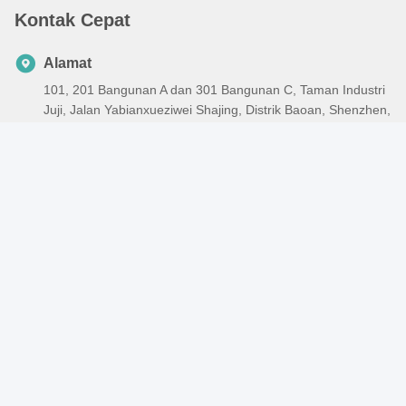
Kontak Cepat
Alamat
101, 201 Bangunan A dan 301 Bangunan C, Taman Industri
Juji, Jalan Yabianxueziwei Shajing, Distrik Baoan, Shenzhen,
518000, Cina
Telp
86-138-2885-4320
Surel
edison.xia@lcs-cert.com
Kebijakan Privasi
|
Sitemap
| Cina Kualitas Baik Sertifikasi
Pemasok. Hak cipta © 2023-2025 Shenzhen LCS Compliance
Testing Laboratory Ltd. . Seluruh hak cipta.