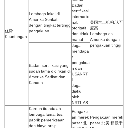
Badan
sertifikasi
Lembaga lokal di
internasio
Amerika Serikat
nal,
美国本土机构,认可
dengan tingkat tertinggi
otoritatif
度高
优势
pengakuan.
dan tidak
Lembaga asli
Keuntungan
mahal
Amerika dengan
pengakuan tinggi
Juga
mendapa
t
pengakua
Badan sertifikasi yang
n dari
sudah lama didirikan di
USANRT
Amerika Serikat dan
L
Kanada.
Juga
diakui
oleh
NRTL AS
Karena itu adalah
Pengaku
lembaga lama, tes,
an merek
Pengakuan merek
pabrik pemeriksaan
pasar 北
pasar 北美 稍低于
dan biaya arsip