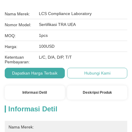
LCS Compliance Laboratory
Nama Merek:
Sertifikasi TRA UEA
Nomor Model:
1pcs
MOQ:
100USD
Harga:
Ketentuan
L/C, D/A, D/P, T/T
Pembayaran:
Dapatkan Harga Terbaik
Hubungi Kami
Informasi Detil
Deskripsi Produk
Informasi Detil
Nama Merek: