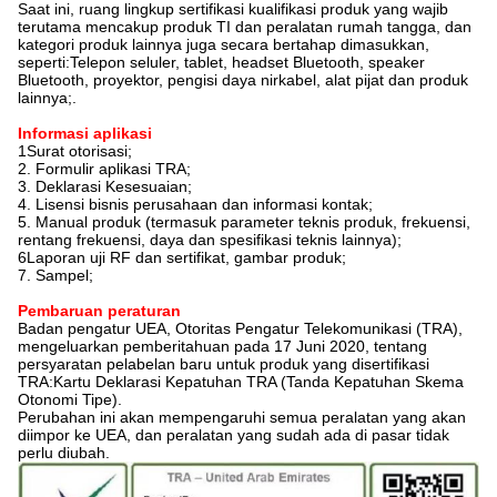
Saat ini, ruang lingkup sertifikasi kualifikasi produk yang wajib
terutama mencakup produk TI dan peralatan rumah tangga, dan
kategori produk lainnya juga secara bertahap dimasukkan,
seperti:Telepon seluler, tablet, headset Bluetooth, speaker
Bluetooth, proyektor, pengisi daya nirkabel, alat pijat dan produk
lainnya;.
Informasi aplikasi
1Surat otorisasi;
2. Formulir aplikasi TRA;
3. Deklarasi Kesesuaian;
4. Lisensi bisnis perusahaan dan informasi kontak;
5. Manual produk (termasuk parameter teknis produk, frekuensi,
rentang frekuensi, daya dan spesifikasi teknis lainnya);
6Laporan uji RF dan sertifikat, gambar produk;
7. Sampel;
Pembaruan peraturan
Badan pengatur UEA, Otoritas Pengatur Telekomunikasi (TRA),
mengeluarkan pemberitahuan pada 17 Juni 2020, tentang
persyaratan pelabelan baru untuk produk yang disertifikasi
TRA:Kartu Deklarasi Kepatuhan TRA (Tanda Kepatuhan Skema
Otonomi Tipe).
Perubahan ini akan mempengaruhi semua peralatan yang akan
diimpor ke UEA, dan peralatan yang sudah ada di pasar tidak
perlu diubah.