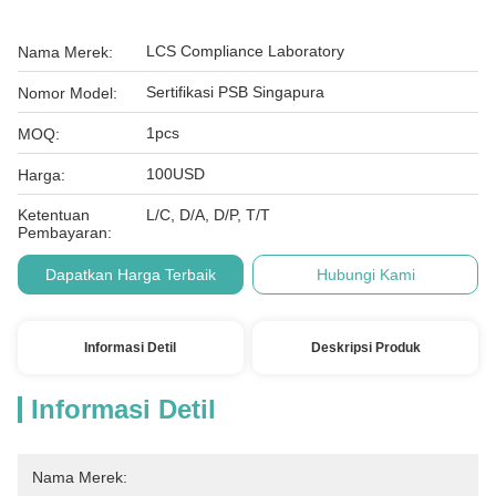
LCS Compliance Laboratory
Nama Merek:
Sertifikasi PSB Singapura
Nomor Model:
1pcs
MOQ:
100USD
Harga:
Ketentuan
L/C, D/A, D/P, T/T
Pembayaran:
Dapatkan Harga Terbaik
Hubungi Kami
Informasi Detil
Deskripsi Produk
Informasi Detil
Nama Merek: