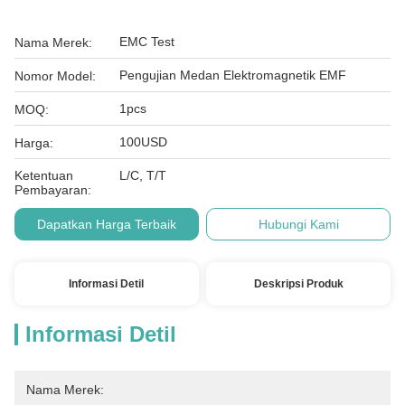
EMC Test
Nama Merek:
Pengujian Medan Elektromagnetik EMF
Nomor Model:
1pcs
MOQ:
100USD
Harga:
Ketentuan
L/C, T/T
Pembayaran:
Dapatkan Harga Terbaik
Hubungi Kami
Informasi Detil
Deskripsi Produk
Informasi Detil
Nama Merek: