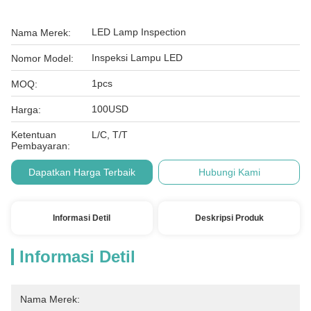
LED Lamp Inspection
Nama Merek:
Inspeksi Lampu LED
Nomor Model:
1pcs
MOQ:
100USD
Harga:
Ketentuan
L/C, T/T
Pembayaran:
Dapatkan Harga Terbaik
Hubungi Kami
Informasi Detil
Deskripsi Produk
Informasi Detil
Nama Merek: