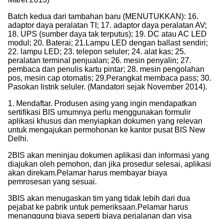
Batch kedua dari tambahan baru (MENUTUKKAN): 16.
adaptor daya peralatan TI; 17. adaptor daya peralatan AV;
18. UPS (sumber daya tak terputus); 19. DC atau AC LED
modul; 20. Baterai; 21.Lampu LED dengan ballast sendiri;
22. lampu LED; 23. telepon seluler; 24. alat kas; 25.
peralatan terminal penjualan; 26. mesin penyalin; 27.
pembaca dan penulis kartu pintar; 28. mesin pengolahan
pos, mesin cap otomatis; 29.Perangkat membaca pass; 30.
Pasokan listrik seluler. (Mandatori sejak November 2014).
1. Mendaftar. Produsen asing yang ingin mendapatkan
sertifikasi BIS umumnya perlu menggunakan formulir
aplikasi khusus dan menyiapkan dokumen yang relevan
untuk mengajukan permohonan ke kantor pusat BIS New
Delhi.
2BIS akan meninjau dokumen aplikasi dan informasi yang
diajukan oleh pemohon, dan jika prosedur selesai, aplikasi
akan direkam.Pelamar harus membayar biaya
pemrosesan yang sesuai.
3BIS akan menugaskan tim yang tidak lebih dari dua
pejabat ke pabrik untuk pemeriksaan.Pelamar harus
menanggung biaya seperti biaya perjalanan dan visa