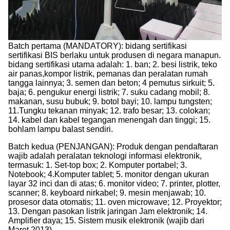
Batch pertama (MANDATORY): bidang sertifikasi
sertifikasi BIS berlaku untuk produsen di negara manapun.
bidang sertifikasi utama adalah: 1. ban; 2. besi listrik, teko
air panas,kompor listrik, pemanas dan peralatan rumah
tangga lainnya; 3. semen dan beton; 4 pemutus sirkuit; 5.
baja; 6. pengukur energi listrik; 7. suku cadang mobil; 8.
makanan, susu bubuk; 9. botol bayi; 10. lampu tungsten;
11.Tungku tekanan minyak; 12. trafo besar; 13. colokan;
14. kabel dan kabel tegangan menengah dan tinggi; 15.
bohlam lampu balast sendiri.
Batch kedua (PENJANGAN): Produk dengan pendaftaran
wajib adalah peralatan teknologi informasi elektronik,
termasuk: 1. Set-top box; 2. Komputer portabel; 3.
Notebook; 4.Komputer tablet; 5. monitor dengan ukuran
layar 32 inci dan di atas; 6. monitor video; 7. printer, plotter,
scanner; 8. keyboard nirkabel; 9. mesin menjawab; 10.
prosesor data otomatis; 11. oven microwave; 12. Proyektor;
13. Dengan pasokan listrik jaringan Jam elektronik; 14.
Amplifier daya; 15. Sistem musik elektronik (wajib dari
Maret 2013)