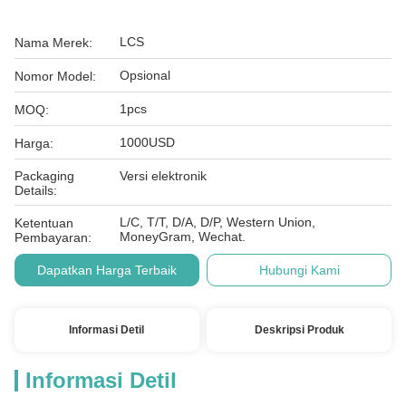
LCS
Nama Merek:
Opsional
Nomor Model:
1pcs
MOQ:
1000USD
Harga:
Packaging
Versi elektronik
Details:
L/C, T/T, D/A, D/P, Western Union,
Ketentuan
MoneyGram, Wechat.
Pembayaran:
Dapatkan Harga Terbaik
Hubungi Kami
Informasi Detil
Deskripsi Produk
Informasi Detil