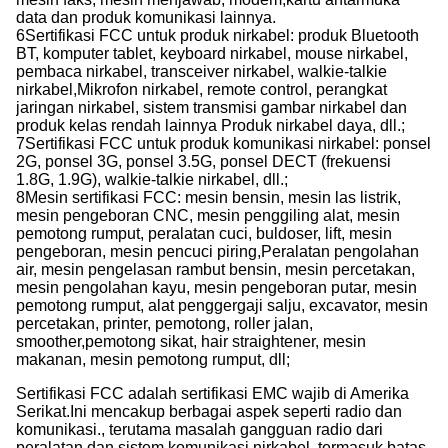
data dan produk komunikasi lainnya.
6Sertifikasi FCC untuk produk nirkabel: produk Bluetooth
BT, komputer tablet, keyboard nirkabel, mouse nirkabel,
pembaca nirkabel, transceiver nirkabel, walkie-talkie
nirkabel,Mikrofon nirkabel, remote control, perangkat
jaringan nirkabel, sistem transmisi gambar nirkabel dan
produk kelas rendah lainnya Produk nirkabel daya, dll.;
7Sertifikasi FCC untuk produk komunikasi nirkabel: ponsel
2G, ponsel 3G, ponsel 3.5G, ponsel DECT (frekuensi
1.8G, 1.9G), walkie-talkie nirkabel, dll.;
8Mesin sertifikasi FCC: mesin bensin, mesin las listrik,
mesin pengeboran CNC, mesin penggiling alat, mesin
pemotong rumput, peralatan cuci, buldoser, lift, mesin
pengeboran, mesin pencuci piring,Peralatan pengolahan
air, mesin pengelasan rambut bensin, mesin percetakan,
mesin pengolahan kayu, mesin pengeboran putar, mesin
pemotong rumput, alat penggergaji salju, excavator, mesin
percetakan, printer, pemotong, roller jalan,
smoother,pemotong sikat, hair straightener, mesin
makanan, mesin pemotong rumput, dll;
Sertifikasi FCC adalah sertifikasi EMC wajib di Amerika
Serikat.Ini mencakup berbagai aspek seperti radio dan
komunikasi., terutama masalah gangguan radio dari
peralatan dan sistem komunikasi nirkabel, termasuk batas