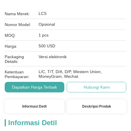
LCS
Nama Merek:
Opsional
Nomor Model:
1 pcs
MOQ:
500 USD
Harga:
Packaging
Versi elektronik
Details:
L/C, T/T, D/A, D/P, Western Union,
Ketentuan
MoneyGram, Wechat.
Pembayaran:
Dapatkan Harga Terbaik
Hubungi Kami
Informasi Detil
Deskripsi Produk
Informasi Detil