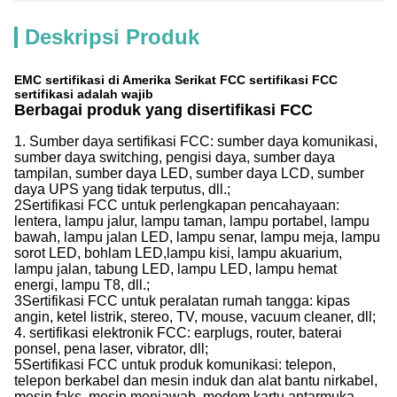
Deskripsi Produk
EMC sertifikasi di Amerika Serikat FCC sertifikasi FCC
sertifikasi adalah wajib
Berbagai produk yang disertifikasi FCC
1. Sumber daya sertifikasi FCC: sumber daya komunikasi,
sumber daya switching, pengisi daya, sumber daya
tampilan, sumber daya LED, sumber daya LCD, sumber
daya UPS yang tidak terputus, dll.;
2Sertifikasi FCC untuk perlengkapan pencahayaan:
lentera, lampu jalur, lampu taman, lampu portabel, lampu
bawah, lampu jalan LED, lampu senar, lampu meja, lampu
sorot LED, bohlam LED,lampu kisi, lampu akuarium,
lampu jalan, tabung LED, lampu LED, lampu hemat
energi, lampu T8, dll.;
3Sertifikasi FCC untuk peralatan rumah tangga: kipas
angin, ketel listrik, stereo, TV, mouse, vacuum cleaner, dll;
4. sertifikasi elektronik FCC: earplugs, router, baterai
ponsel, pena laser, vibrator, dll;
5Sertifikasi FCC untuk produk komunikasi: telepon,
telepon berkabel dan mesin induk dan alat bantu nirkabel,
mesin faks, mesin menjawab, modem,kartu antarmuka