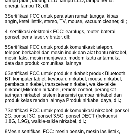
lampu jalan, tabung LED, lampu LED, lampu hemat
energi, lampu T8, dll.;
3Sertifikasi FCC untuk peralatan rumah tangga: kipas
angin, ketel listrik, stereo, TV, mouse, vacuum cleaner, dll;
4. sertifikasi elektronik FCC: earplugs, router, baterai
ponsel, pena laser, vibrator, dll;
5Sertifikasi FCC untuk produk komunikasi: telepon,
telepon berkabel dan mesin induk dan alat bantu nirkabel,
mesin faks, mesin menjawab, modem,kartu antarmuka
data dan produk komunikasi lainnya.
6Sertifikasi FCC untuk produk nirkabel: produk Bluetooth
BT, komputer tablet, keyboard nirkabel, mouse nirkabel,
pembaca nirkabel, transceiver nirkabel, walkie-talkie
nirkabel,Mikrofon nirkabel, remote control, perangkat
jaringan nirkabel, sistem transmisi gambar nirkabel dan
produk kelas rendah lainnya Produk nirkabel daya, dll.;
7Sertifikasi FCC untuk produk komunikasi nirkabel: ponsel
2G, ponsel 3G, ponsel 3.5G, ponsel DECT (frekuensi
1.8G, 1.9G), walkie-talkie nirkabel, dll.;
8Mesin sertifikasi FCC: mesin bensin, mesin las listrik,