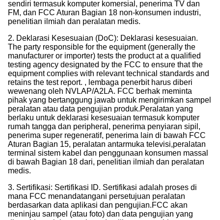
sendiri termasuk komputer komersial, penerima TV dan
FM, dan FCC Aturan Bagian 18 non-konsumen industri,
penelitian ilmiah dan peralatan medis.
2. Deklarasi Kesesuaian (DoC): Deklarasi kesesuaian.
The party responsible for the equipment (generally the
manufacturer or importer) tests the product at a qualified
testing agency designated by the FCC to ensure that the
equipment complies with relevant technical standards and
retains the test report. , lembaga penerbit harus diberi
wewenang oleh NVLAP/A2LA. FCC berhak meminta
pihak yang bertanggung jawab untuk mengirimkan sampel
peralatan atau data pengujian produk.Peralatan yang
berlaku untuk deklarasi kesesuaian termasuk komputer
rumah tangga dan peripheral, penerima penyiaran sipil,
penerima super regeneratif, penerima lain di bawah FCC
Aturan Bagian 15, peralatan antarmuka televisi,peralatan
terminal sistem kabel dan penggunaan konsumen massal
di bawah Bagian 18 dari, penelitian ilmiah dan peralatan
medis.
3. Sertifikasi: Sertifikasi ID. Sertifikasi adalah proses di
mana FCC menandatangani persetujuan peralatan
berdasarkan data aplikasi dan pengujian.FCC akan
meninjau sampel (atau foto) dan data pengujian yang