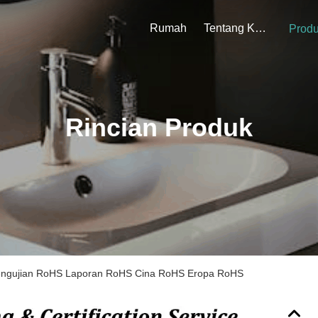
Rumah
Tentang Kami
Prod
Rincian Produk
engujian RoHS Laporan RoHS Cina RoHS Eropa RoHS