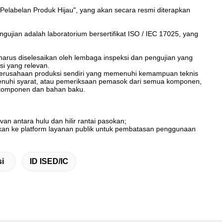
elabelan Produk Hijau", yang akan secara resmi diterapkan
jian adalah laboratorium bersertifikat ISO / IEC 17025, yang
i harus diselesaikan oleh lembaga inspeksi dan pengujian yang
si yang relevan.
au perusahaan produksi sendiri yang memenuhi kemampuan teknis
menuhi syarat, atau pemeriksaan pemasok dari semua komponen,
 komponen dan bahan baku.
an antara hulu dan hilir rantai pasokan;
aporkan ke platform layanan publik untuk pembatasan penggunaan
i
ID ISED/IC