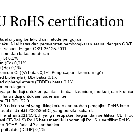
tandar yang berlaku dan metode pengujian
rlaku: Nilai batas dan persyaratan pembongkaran sesuai dengan GB/T
n: sesuai dengan GB/T 26125-2011
 item dan batas peraturan
(Pb) 0,1%
um (Cd) 0,01%
i (Hg) 0,1%
kromium Cr ((V) batas 0,1%; Pengucapan: kromium (gè)
ed biphenyls (PBB) batas 0,1%
ed diphenyl ethers (PBDEs) batas 0,1%
an non-logam
a perlu diuji untuk empat item: timbal, kadmium, merkuri, dan kromiu
 harus diuji untuk semua enam item.
 ke EU ROHS2.0
.0 adalah versi yang ditingkatkan dari arahan pengujian RoHS lama.
dalah direktif 2002/95/EC, yang bersifat sukarela.
h arahan 2011/65/EU, yang merupakan bagian dari sertifikasi CE. Pro
kasi CE-RoHS).RoHS baru memiliki laporan uji RoHS + sertifikat RoHS.
na ROHS, ftalat 4P ditambahkan:
l) phthalate (DEHP) 0,1%