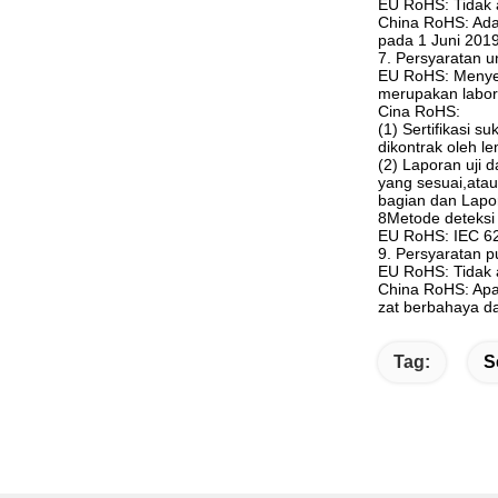
EU RoHS: Tidak 
China RoHS: Ada
pada 1 Juni 2019
7. Persyaratan 
EU RoHS: Menyedi
merupakan labora
Cina RoHS:
(1) Sertifikasi 
dikontrak oleh l
(2) Laporan uji 
yang sesuai,ata
bagian dan Lapo
8Metode deteksi
EU RoHS: IEC 6
9. Persyaratan pu
EU RoHS: Tidak a
China RoHS: Apak
zat berbahaya da
Tag:
S