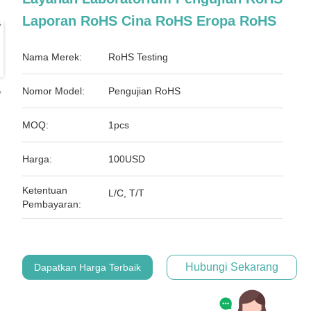
Laporan RoHS Cina RoHS Eropa RoHS
Nama Merek:
RoHS Testing
Nomor Model:
Pengujian RoHS
MOQ:
1pcs
Harga:
100USD
Ketentuan
L/C, T/T
Pembayaran:
Hubungi Sekarang
Dapatkan Harga Terbaik