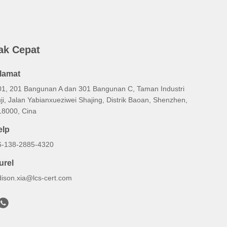
ak Cepat
lamat
01, 201 Bangunan A dan 301 Bangunan C, Taman Industri
ji, Jalan Yabianxueziwei Shajing, Distrik Baoan, Shenzhen,
18000, Cina
elp
6-138-2885-4320
urel
dison.xia@lcs-cert.com