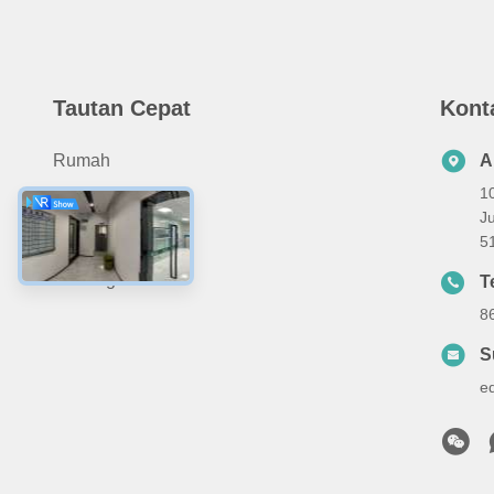
Tautan Cepat
Kont
Rumah
A
1
Produk
Ju
Tentang Kami
5
Hubungi Kami
T
8
S
e