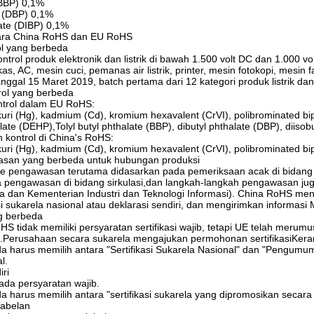
(BBP) 0,1%
e (DBP) 0,1%
late (DIBP) 0,1%
ara China RoHS dan EU RoHS
ol yang berbeda
rol produk elektronik dan listrik di bawah 1.500 volt DC dan 1.000 vol
s, AC, mesin cuci, pemanas air listrik, printer, mesin fotokopi, mesin f
anggal 15 Maret 2019, batch pertama dari 12 kategori produk listrik da
rol yang berbeda
ntrol dalam EU RoHS:
uri (Hg), kadmium (Cd), kromium hexavalent (CrVI), polibrominated bip
late (DEHP),Tolyl butyl phthalate (BBP), dibutyl phthalate (DBP), diisob
 kontrol di China's RoHS:
uri (Hg), kadmium (Cd), kromium hexavalent (CrVI), polibrominated bi
san yang berbeda untuk hubungan produksi
 pengawasan terutama didasarkan pada pemeriksaan acak di bidang s
pengawasan di bidang sirkulasi,dan langkah-langkah pengawasan juga 
 dan Kementerian Industri dan Teknologi Informasi). China RoHS m
asi sukarela nasional atau deklarasi sendiri, dan mengirimkan informasi
ng berbeda
 tidak memiliki persyaratan sertifikasi wajib, tetapi UE telah meru
erusahaan secara sukarela mengajukan permohonan sertifikasiKerang
 harus memilih antara "Sertifikasi Sukarela Nasional" dan "Pengumuman
l.
iri
ada persyaratan wajib.
 harus memilih antara "sertifikasi sukarela yang dipromosikan secara n
labelan