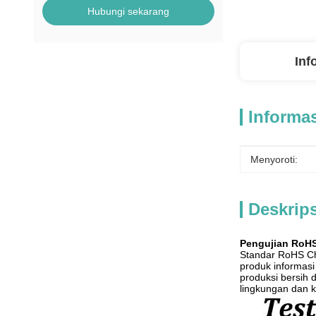
Hubungi sekarang
Inf
Informas
Menyoroti:
Deskrip
Pengujian RoHS
Standar RoHS Ch
produk informasi
produksi bersih 
lingkungan dan 