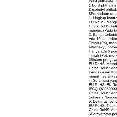
Butyl phthalate 
Dibutyl phthalat
Diisobutyl phtha
5Perbedaan ant
1. Lingkup kontr
EU RoHS: Mengont
China RoHS: kulka
mandiri. (Pada t
2. Bahan terkont
Ada 10 zat terko
Timah (Pb), merk
ethylhexyl) phtha
Hanya ada 6 poin
Timah (Pb), merk
3Sistem pengawa
EU RoHS: Metode
China RoHS: Ada 
Pengawasan Kota
memilih sertifik
4. Sertifikasi ya
EU RoHS: EU RoHS
IECQ-QC080000.P
China RoHS: Anda
Sukarela Nasiona
5. Deklarasi send
EU RoHS: Tidak 
China RoHS: Anda
6Persyaratan pe