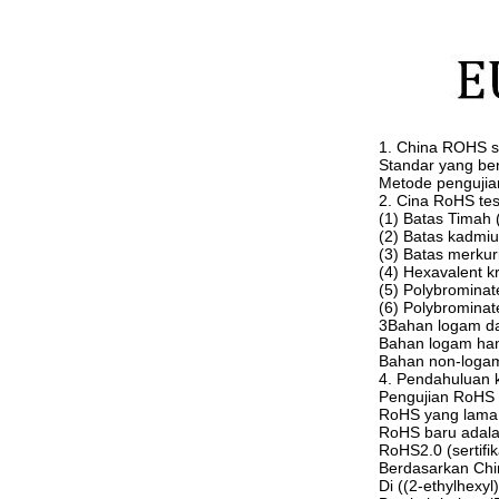
1. China ROHS s
Standar yang be
Metode pengujia
2. Cina RoHS tes
(1) Batas Timah 
(2) Batas kadmi
(3) Batas merkur
(4) Hexavalent 
(5) Polybrominat
(6) Polybrominat
3Bahan logam d
Bahan logam hany
Bahan non-logam
4. Pendahuluan
Pengujian RoHS 2
RoHS yang lama a
RoHS baru adala
RoHS2.0 (sertifi
Berdasarkan Chi
Di ((2-ethylhexy