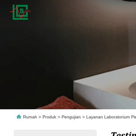
Rumah
>
Produk
>
Pengujian
>
Layanan Laboratorium P