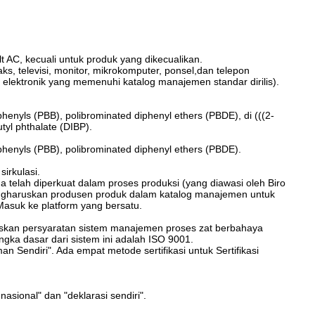
t AC, kecuali untuk produk yang dikecualikan.
aks, televisi, monitor, mikrokomputer, ponsel,dan telepon
n elektronik yang memenuhi katalog manajemen standar dirilis).
henyls (PBB), polibrominated diphenyl ethers (PBDE), di (((2-
utyl phthalate (DIBP).
phenyls (PBB), polibrominated diphenyl ethers (PBDE).
irkulasi.
telah diperkuat dalam proses produksi (yang diawasi oleh Biro
engharuskan produsen produk dalam katalog manajemen untuk
 Masuk ke platform yang bersatu.
muskan persyaratan sistem manajemen proses zat berbahaya
ka dasar dari sistem ini adalah ISO 9001.
 Sendiri". Ada empat metode sertifikasi untuk Sertifikasi
asional" dan "deklarasi sendiri".