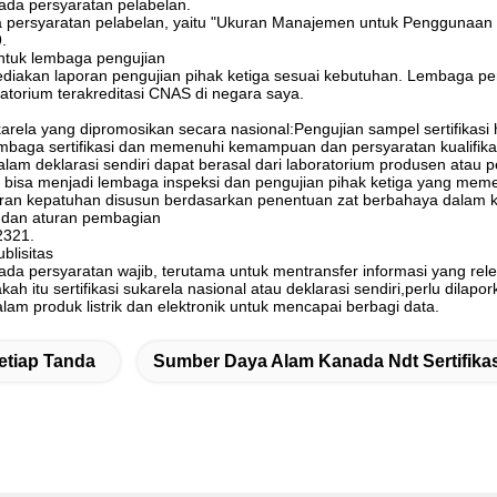
ada persyaratan pelabelan.
 persyaratan pelabelan, yaitu "Ukuran Manajemen untuk Penggunaan P
.
untuk lembaga pengujian
akan laporan pengujian pihak ketiga sesuai kebutuhan. Lembaga pengu
torium terakreditasi CNAS di negara saya.
sukarela yang dipromosikan secara nasional:Pengujian sampel sertifikas
embaga sertifikasi dan memenuhi kemampuan dan persyaratan kualifika
dalam deklarasi sendiri dapat berasal dari laboratorium produsen at
u bisa menjadi lembaga inspeksi dan pengujian pihak ketiga yang me
ran kepatuhan disusun berdasarkan penentuan zat berbahaya dalam
 dan aturan pembagian
2321.
blisitas
da persyaratan wajib, terutama untuk mentransfer informasi yang relev
ah itu sertifikasi sukarela nasional atau deklarasi sendiri,perlu dil
lam produk listrik dan elektronik untuk mencapai berbagi data.
etiap Tanda
Sumber Daya Alam Kanada Ndt Sertifikas