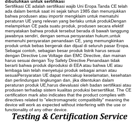
dibutuhkan untuk sertifikasi
Sertifikasi CE adalah sertifikasi wajib Uni Eropa.Tanda CE telah
ada dalam bentuk saat ini sejak tahun 1985 dan menunjukkan
bahwa produsen atau importir mengklaim untuk mematuhi
peraturan UE yang relevan yang berlaku untuk produkDengan
melampirkan CE pada suatu produk, produsen secara efektif
menyatakan bahwa produk tersebut berada di bawah tanggung
jawabnya sendiri, dengan semua persyaratan hukum,untuk
memenuhi persyaratan penandaan CE, yang memungkinkan
produk untuk bebas bergerak dan dijual di seluruh pasar Eropa.
Sebagai contoh, sebagian besar produk listrik harus sesuai
dengan Directive Low Voltage dan EMC Directive, dan mainan
harus sesuai dengan Toy Safety Directive.Penandaan tidak
berarti bahwa produk diproduksi di EEA atau bahwa UE atau
lembaga lain telah menyetujui produk sebagai aman atau
sesuaiPersyaratan UE dapat mencakup keselamatan, kesehatan
dan perlindungan lingkungan dan, jika ditentukan dalam
peraturan produk UE,harus dievaluasi oleh badan sertifikasi atau
produsen terhadap sistem kualitas produksi bersertifikat. The CE
certification mark also indicates that the product complies with
directives related to "electromagnetic compatibility" meaning the
device will work as expected without interfering with the use or
functionality of any other device.