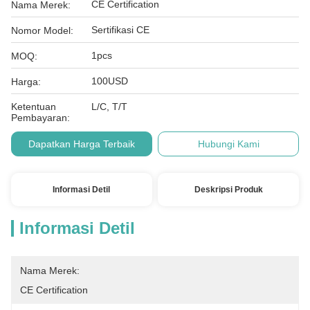
CE Certification
Nama Merek:
Sertifikasi CE
Nomor Model:
1pcs
MOQ:
100USD
Harga:
Ketentuan
L/C, T/T
Pembayaran:
Dapatkan Harga Terbaik
Hubungi Kami
Informasi Detil
Deskripsi Produk
Informasi Detil
Nama Merek:
CE Certification