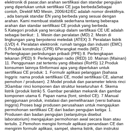
elektronik di pasar,dan arahan sertifikasi dan standar pengujian
yang diperlukan untuk sertifikasi CE juga berbedaSebagai
contoh, Direktif MD Mesin, 2006/42/EC adalah nomor direktifnya.
, ada banyak standar EN yang berbeda yang sesuai dengan
arahan. Kami membuat statistik sederhana tentang beberapa
arahan dan standar sertifikasi CE produk yang berbeda.
5.Kategori produk yang tercakup dalam sertifikasi CE UE adalah
sebagai berikut:: 1. Mesin dan peralatan (MD) 2. Mesin di
lingkungan yang berpotensi meledak (ATEX) 3. Peralatan listrik
(LVD) 4. Peralatan elektronik: rumah tangga dan industri (EMC)
5.Produk konstruksi (CPR) 6Perangkat medis (MD) 7.
Perlengkapan perlindungan pribadi (PPE) 8. Perlengkapan
tekanan (PED) 9. Perlengkapan radio (RED) 10. Mainan (Mainan)
11. Penggunaan zat tertentu yang dibatasi (RoHS) 12.Produk
konsumen lainnya 6Informasi apa yang diperlukan untuk
sertifikasi CE produk: 1. Formulir aplikasi pelanggan (bahasa
Inggris: nama produk sertifikasi CE, model sertifikasi CE, alamat
pemohon / produsen). 2.Model produk dan parameter teknis rinci
3Gambar rinci komponen dan struktur keseluruhan 4. Skema
listrik (produk listrik) 5. Gambar perakitan mekanik dan gambar
komponen utama 6. Papan nama (font, simbol CE). 7.Manual
penggunaan produk, instalasi dan pemeliharaan (versi bahasa
Inggris).Proses bagi produsen perusahaan untuk mengajukan
permohonan sertifikasi CE dari badan pengujian ketiga: 1.
Produsen dan badan pengujian (selanjutnya disebut
laboratorium) mengajukan permohonan awal secara lisan atau
tertulis. 2.Pemohon mengisi formulir aplikasi penandaan CE dan
mengirim formulir aplikasi, sampel, skema listrik, dan instruksi