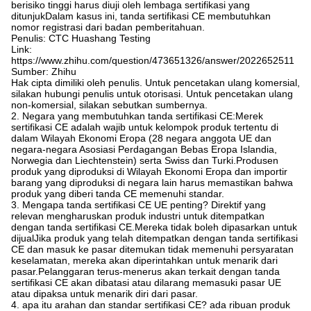
berisiko tinggi harus diuji oleh lembaga sertifikasi yang
ditunjukDalam kasus ini, tanda sertifikasi CE membutuhkan
nomor registrasi dari badan pemberitahuan.
Penulis: CTC Huashang Testing
Link:
https://www.zhihu.com/question/473651326/answer/2022652511
Sumber: Zhihu
Hak cipta dimiliki oleh penulis. Untuk pencetakan ulang komersial,
silakan hubungi penulis untuk otorisasi. Untuk pencetakan ulang
non-komersial, silakan sebutkan sumbernya.
2. Negara yang membutuhkan tanda sertifikasi CE:Merek
sertifikasi CE adalah wajib untuk kelompok produk tertentu di
dalam Wilayah Ekonomi Eropa (28 negara anggota UE dan
negara-negara Asosiasi Perdagangan Bebas Eropa Islandia,
Norwegia dan Liechtenstein) serta Swiss dan Turki.Produsen
produk yang diproduksi di Wilayah Ekonomi Eropa dan importir
barang yang diproduksi di negara lain harus memastikan bahwa
produk yang diberi tanda CE memenuhi standar.
3. Mengapa tanda sertifikasi CE UE penting? Direktif yang
relevan mengharuskan produk industri untuk ditempatkan
dengan tanda sertifikasi CE.Mereka tidak boleh dipasarkan untuk
dijualJika produk yang telah ditempatkan dengan tanda sertifikasi
CE dan masuk ke pasar ditemukan tidak memenuhi persyaratan
keselamatan, mereka akan diperintahkan untuk menarik dari
pasar.Pelanggaran terus-menerus akan terkait dengan tanda
sertifikasi CE akan dibatasi atau dilarang memasuki pasar UE
atau dipaksa untuk menarik diri dari pasar.
4. apa itu arahan dan standar sertifikasi CE? ada ribuan produk