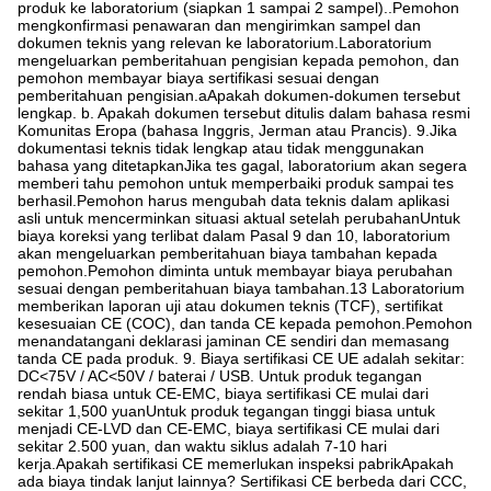
produk ke laboratorium (siapkan 1 sampai 2 sampel)..Pemohon
mengkonfirmasi penawaran dan mengirimkan sampel dan
dokumen teknis yang relevan ke laboratorium.Laboratorium
mengeluarkan pemberitahuan pengisian kepada pemohon, dan
pemohon membayar biaya sertifikasi sesuai dengan
pemberitahuan pengisian.aApakah dokumen-dokumen tersebut
lengkap. b. Apakah dokumen tersebut ditulis dalam bahasa resmi
Komunitas Eropa (bahasa Inggris, Jerman atau Prancis). 9.Jika
dokumentasi teknis tidak lengkap atau tidak menggunakan
bahasa yang ditetapkanJika tes gagal, laboratorium akan segera
memberi tahu pemohon untuk memperbaiki produk sampai tes
berhasil.Pemohon harus mengubah data teknis dalam aplikasi
asli untuk mencerminkan situasi aktual setelah perubahanUntuk
biaya koreksi yang terlibat dalam Pasal 9 dan 10, laboratorium
akan mengeluarkan pemberitahuan biaya tambahan kepada
pemohon.Pemohon diminta untuk membayar biaya perubahan
sesuai dengan pemberitahuan biaya tambahan.13 Laboratorium
memberikan laporan uji atau dokumen teknis (TCF), sertifikat
kesesuaian CE (COC), dan tanda CE kepada pemohon.Pemohon
menandatangani deklarasi jaminan CE sendiri dan memasang
tanda CE pada produk. 9. Biaya sertifikasi CE UE adalah sekitar:
DC<75V / AC<50V / baterai / USB. Untuk produk tegangan
rendah biasa untuk CE-EMC, biaya sertifikasi CE mulai dari
sekitar 1,500 yuanUntuk produk tegangan tinggi biasa untuk
menjadi CE-LVD dan CE-EMC, biaya sertifikasi CE mulai dari
sekitar 2.500 yuan, dan waktu siklus adalah 7-10 hari
kerja.Apakah sertifikasi CE memerlukan inspeksi pabrikApakah
ada biaya tindak lanjut lainnya? Sertifikasi CE berbeda dari CCC,