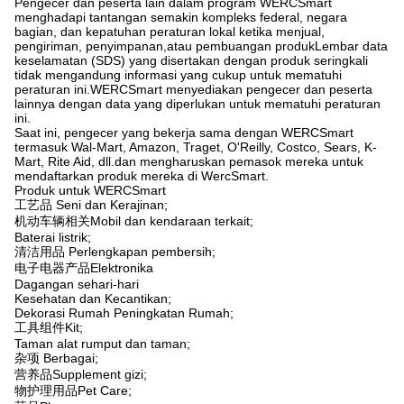
Pengecer dan peserta lain dalam program WERCSmart
menghadapi tantangan semakin kompleks federal, negara
bagian, dan kepatuhan peraturan lokal ketika menjual,
pengiriman, penyimpanan,atau pembuangan produkLembar data
keselamatan (SDS) yang disertakan dengan produk seringkali
tidak mengandung informasi yang cukup untuk mematuhi
peraturan ini.WERCSmart menyediakan pengecer dan peserta
lainnya dengan data yang diperlukan untuk mematuhi peraturan
ini.
Saat ini, pengecer yang bekerja sama dengan WERCSmart
termasuk Wal-Mart, Amazon, Traget, O'Reilly, Costco, Sears, K-
Mart, Rite Aid, dll.dan mengharuskan pemasok mereka untuk
mendaftarkan produk mereka di WercSmart.
Produk untuk WERCSmart
工艺品 Seni dan Kerajinan;
机动车辆相关Mobil dan kendaraan terkait;
Baterai listrik;
清洁用品 Perlengkapan pembersih;
电子电器产品Elektronika
Dagangan sehari-hari
Kesehatan dan Kecantikan;
Dekorasi Rumah Peningkatan Rumah;
工具组件Kit;
Taman alat rumput dan taman;
杂项 Berbagai;
营养品Supplement gizi;
物护理用品Pet Care;