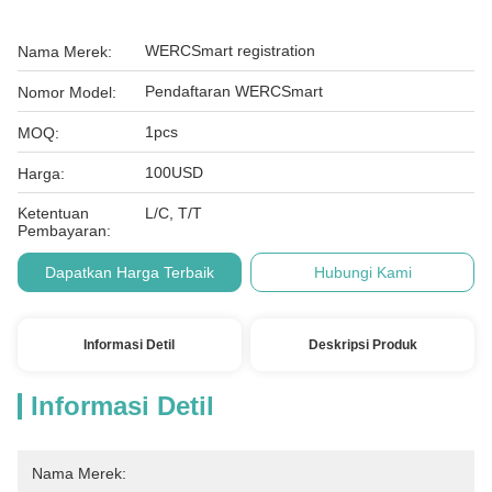
WERCSmart registration
Nama Merek:
Pendaftaran WERCSmart
Nomor Model:
1pcs
MOQ:
100USD
Harga:
Ketentuan
L/C, T/T
Pembayaran:
Dapatkan Harga Terbaik
Hubungi Kami
Informasi Detil
Deskripsi Produk
Informasi Detil
Nama Merek: