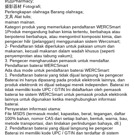
药品Pharmacy;
摄影器材 Fotografi;
Perlengkapan olahraga Barang olahraga;
文具 Alat tulis;
mainan mainan.
Kategori produk yang memerlukan pendaftaran WERCSmart
1Produk mengandung bahan kimia tertentu, berbahaya atau
berpotensi berbahaya, atau mengontrol komposisi kimia, dan
pengecer hilir (pelanggan) menggunakan sistem Wercsmart;
2- Pendaftaran tidak diperlukan untuk pakaian umum dan
makanan, kecuali makanan dalam wadah khusus (seperti
penyemprotan atau tabung vakum);
3. Pengecer mengharuskan pemasok untuk mendaftar.
Pendaftaran baterai WERCSmart
Ada dua mode untuk pendaftaran baterai WERCSmart:
1. Pendaftaran baterai yang tidak dijual langsung ke pengecer
Baterai ini hanya dipasang pada produk elektronik lainnya, dan
produk elektronik ini dijual sebagai merek independen. Baterai ini
tidak memiliki kode UPC / GTIN.Ini didaftarkan oleh pemasok
baterai ke sistem WERCSmart untuk pemasok produk elektronik
lainnya untuk digunakan ketika menghubungkan informasi
baterai.
Persyaratan informasi utama:
File MSDS (termasuk model, kapasitas, berat, tegangan, daftar
100% bahan, nomor CAS dari setiap bahan, bentuk, warna, bau,
metode transportasi, dan tindakan perlindungan bahaya, dll.)
2. Pendaftaran baterai yang dijual langsung ke pengecer
Baterai ini memiliki kode UPC / GTIN dan terdaftar di sistem