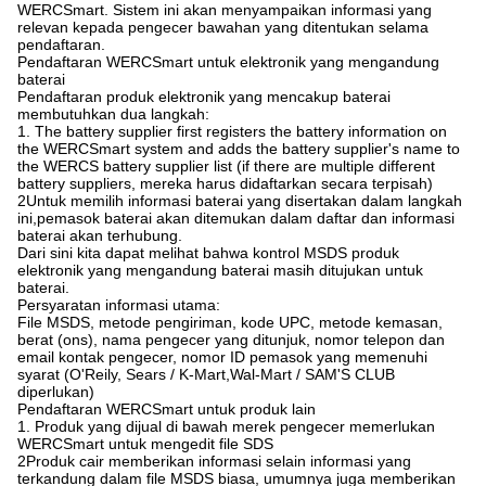
WERCSmart. Sistem ini akan menyampaikan informasi yang
relevan kepada pengecer bawahan yang ditentukan selama
pendaftaran.
Pendaftaran WERCSmart untuk elektronik yang mengandung
baterai
Pendaftaran produk elektronik yang mencakup baterai
membutuhkan dua langkah:
1. The battery supplier first registers the battery information on
the WERCSmart system and adds the battery supplier's name to
the WERCS battery supplier list (if there are multiple different
battery suppliers, mereka harus didaftarkan secara terpisah)
2Untuk memilih informasi baterai yang disertakan dalam langkah
ini,pemasok baterai akan ditemukan dalam daftar dan informasi
baterai akan terhubung.
Dari sini kita dapat melihat bahwa kontrol MSDS produk
elektronik yang mengandung baterai masih ditujukan untuk
baterai.
Persyaratan informasi utama:
File MSDS, metode pengiriman, kode UPC, metode kemasan,
berat (ons), nama pengecer yang ditunjuk, nomor telepon dan
email kontak pengecer, nomor ID pemasok yang memenuhi
syarat (O'Reily, Sears / K-Mart,Wal-Mart / SAM'S CLUB
diperlukan)
Pendaftaran WERCSmart untuk produk lain
1. Produk yang dijual di bawah merek pengecer memerlukan
WERCSmart untuk mengedit file SDS
2Produk cair memberikan informasi selain informasi yang
terkandung dalam file MSDS biasa, umumnya juga memberikan