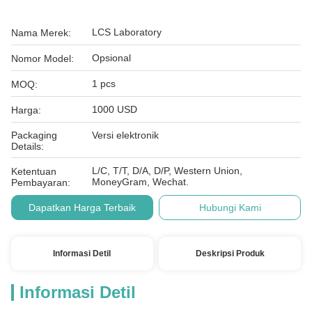
LCS Laboratory
Nama Merek:
Opsional
Nomor Model:
1 pcs
MOQ:
1000 USD
Harga:
Packaging
Versi elektronik
Details:
L/C, T/T, D/A, D/P, Western Union,
Ketentuan
MoneyGram, Wechat.
Pembayaran:
Dapatkan Harga Terbaik
Hubungi Kami
Informasi Detil
Deskripsi Produk
Informasi Detil