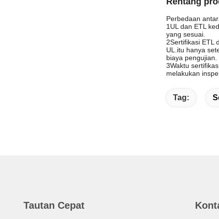
Rentang pr
Perbedaan antar
1UL dan ETL kedu
yang sesuai.
2Sertifikasi ETL 
UL.itu hanya set
biaya pengujian.
3Waktu sertifika
melakukan inspe
Tag:
S
Tautan Cepat
Kont