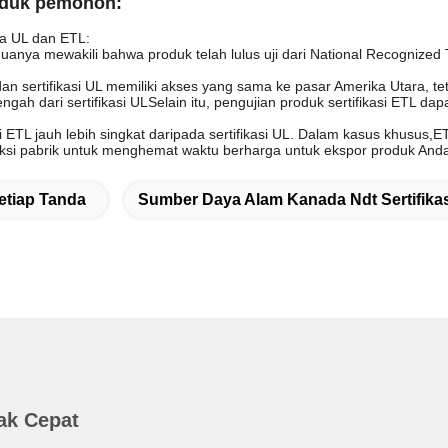
oduk pemohon:
a UL dan ETL:
anya mewakili bahwa produk telah lulus uji dari National Recognize
dan sertifikasi UL memiliki akses yang sama ke pasar Amerika Utara, teta
engah dari sertifikasi ULSelain itu, pengujian produk sertifikasi ETL 
si ETL jauh lebih singkat daripada sertifikasi UL. Dalam kasus khusus,
ksi pabrik untuk menghemat waktu berharga untuk ekspor produk And
etiap Tanda
Sumber Daya Alam Kanada Ndt Sertifikas
ak Cepat