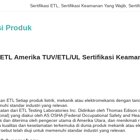
Sertifikasi ETL
, 
Sertifikasi Keamanan Yang Wajib
, 
Sertif
si Produk
i ETL Amerika TUV/ETL/UL Sertifikasi Keam
an ETL Setiap produk listrik, mekanik atau elektromekanis dengan ta
nuhi standar industri yang relevan.
atan dari ETL Testing Laboratories Inc. Didirikan oleh Thomas Edison
onal) yang diakui oleh AS OSHA (Federal Occupational Safety and Healt
as dan diterima oleh pengecer utama di Amerika Utara, dan menikmati r
ga kualitas dan keselamatan terkemuka di dunia.produk mekanik atau
sebut telah diuji untuk memenuhi standar industri yang relevan.