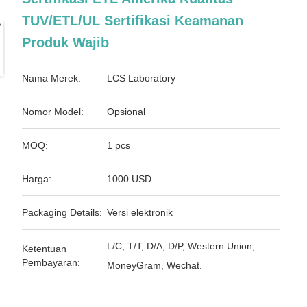
TUV/ETL/UL Sertifikasi Keamanan
Produk Wajib
Nama Merek:
LCS Laboratory
Nomor Model:
Opsional
MOQ:
1 pcs
Harga:
1000 USD
Packaging Details:
Versi elektronik
L/C, T/T, D/A, D/P, Western Union,
Ketentuan
Pembayaran:
MoneyGram, Wechat.