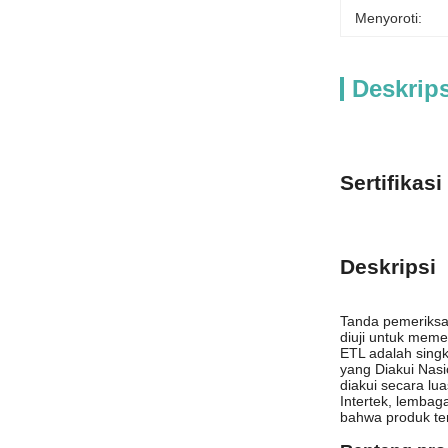
Menyoroti:
Deskrip
Sertifikas
Deskripsi
Tanda pemeriksa
diuji untuk meme
ETL adalah singk
yang Diakui Nasi
diakui secara lu
Intertek, lemba
bahwa produk ter