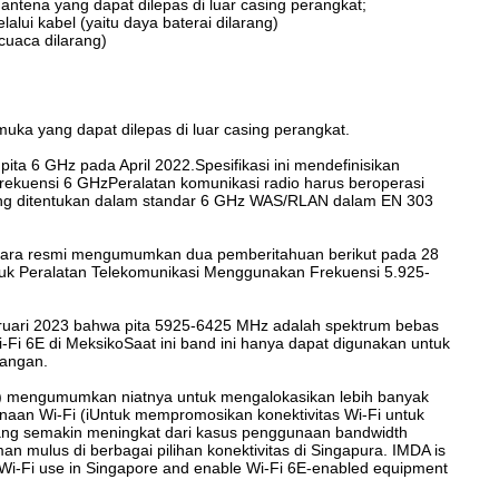
 antena yang dapat dilepas di luar casing perangkat;
lui kabel (yaitu daya baterai dilarang)
cuaca dilarang)
muka yang dapat dilepas di luar casing perangkat.
ta 6 GHz pada April 2022.Spesifikasi ini mendefinisikan
 frekuensi 6 GHzPeralatan komunikasi radio harus beroperasi
yang ditentukan dalam standar 6 GHz WAS/RLAN dalam EN 303
ecara resmi mengumumkan dua pemberitahuan berikut pada 28
ntuk Peralatan Telekomunikasi Menggunakan Frekuensi 5.925-
ruari 2023 bahwa pita 5925-6425 MHz adalah spektrum bebas
Fi 6E di MeksikoSaat ini band ini hanya dapat digunakan untuk
uangan.
) mengumumkan niatnya untuk mengalokasikan lebih banyak
aan Wi-Fi (iUntuk mempromosikan konektivitas Wi-Fi untuk
ang semakin meningkat dari kasus penggunaan bandwidth
n mulus di berbagai pilihan konektivitas di Singapura. IMDA is
 Wi-Fi use in Singapore and enable Wi-Fi 6E-enabled equipment