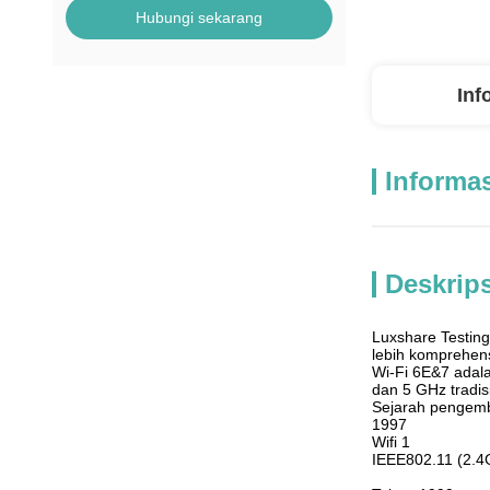
Hubungi sekarang
Inf
Informas
Deskrip
Luxshare Testin
lebih komprehens
Wi-Fi 6E&7 adala
dan 5 GHz tradi
Sejarah pengemb
1997
Wifi 1
IEEE802.11 (2.4