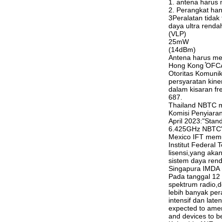
1. antena harus 
2. Perangkat han
3Peralatan tidak
daya ultra renda
(VLP)
25mW
(14dBm)
Antena harus mem
Hong Kong ̊OFC
Otoritas Komunik
persyaratan kine
dalam kisaran f
687.
Thailand NBTC 
Komisi Penyiara
April 2023:"Stan
6.425GHz NBTC"
Mexico IFT mem
Institut Federa
lisensi,yang aka
sistem daya ren
Singapura IMDA
Pada tanggal 12
spektrum radio,
lebih banyak pe
intensif dan lat
expected to amen
and devices to be