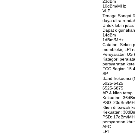
23dBm
10dBm/MHz
VLP
Tenaga Sangat 
daya ultra renda
Untuk lebih jelas
Dapat digunakan 
14dBm
1dBm/MHz
Catatan: Selain
memblokir, LPI rel
Persyaratan US 
Kategori peralat
persyaratan kete
FCC Bagian 15.
SP
Band frekuensi 
5925-6425
6525-6875
AP & klien tetap
Kekuatan: 36dBm
PSD: 23dBm/MHz
Klien di bawah k
Kekuatan: 30dBm
PSD: 17dBm/MHz
persyaratan khu
AFC
LPI