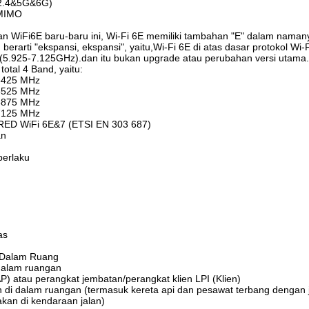
(2.4&5G&6G)
-MIMO
n WiFi6E baru-baru ini, Wi-Fi 6E memiliki tambahan "E" dalam namanya
berarti "ekspansi, ekspansi", yaitu,Wi-Fi 6E di atas dasar protokol Wi-
i (5.925-7.125GHz).dan itu bukan upgrade atau perubahan versi utama.
total 4 Band, yaitu:
 6425 MHz
 6525 MHz
 6875 MHz
 7125 MHz
RED WiFi 6E&7 (ETSI EN 303 687)
an
berlaku
as
 Dalam Ruang
dalam ruangan
AP) atau perangkat jembatan/perangkat klien LPI (Klien)
di dalam ruangan (termasuk kereta api dan pesawat terbang dengan je
kan di kendaraan jalan)