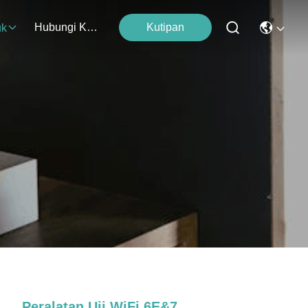
Hubungi Kami
Kutipan
uk
Peralatan Uji WiFi 6E&7