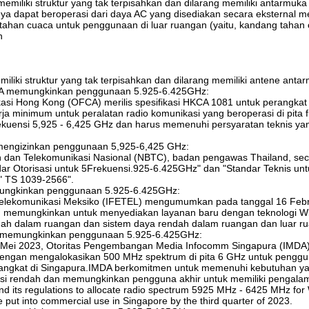
memiliki struktur yang tak terpisahkan dan dilarang memiliki antarmuka
ya dapat beroperasi dari daya AC yang disediakan secara eksternal mela
 tahan cuaca untuk penggunaan di luar ruangan (yaitu, kandang tahan 
h
iliki struktur yang tak terpisahkan dan dilarang memiliki antene antar
A memungkinkan penggunaan 5.925-6.425GHz:
asi Hong Kong (OFCA) merilis spesifikasi HKCA 1081 untuk perangkat pi
rja minimum untuk peralatan radio komunikasi yang beroperasi di pita
rekuensi 5,925 - 6,425 GHz dan harus memenuhi persyaratan teknis 
mengizinkan penggunaan 5,925-6,425 GHz:
n dan Telekomunikasi Nasional (NBTC), badan pengawas Thailand, s
dar Otorisasi untuk 5Frekuensi.925-6.425GHz" dan "Standar Teknis u
 TS 1039-2566".
ungkinkan penggunaan 5.925-6.425GHz:
l Telekomunikasi Meksiko (IFETEL) mengumumkan pada tanggal 16 Feb
n memungkinkan untuk menyediakan layanan baru dengan teknologi Wi-
dah dalam ruangan dan sistem daya rendah dalam ruangan dan luar r
 memungkinkan penggunaan 5.925-6.425GHz:
 Mei 2023, Otoritas Pengembangan Media Infocomm Singapura (IMDA
dengan mengalokasikan 500 MHz spektrum di pita 6 GHz untuk penggun
rangkat di Singapura.IMDA berkomitmen untuk memenuhi kebutuhan y
ensi rendah dan memungkinkan pengguna akhir untuk memiliki pengalama
d its regulations to allocate radio spectrum 5925 MHz - 6425 MHz for
 put into commercial use in Singapore by the third quarter of 2023.