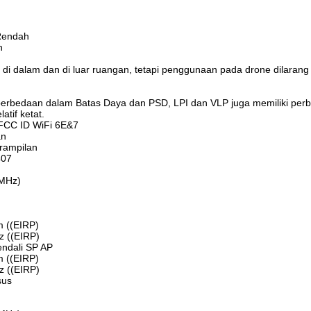
Rendah
h
di dalam dan di luar ruangan, tetapi penggunaan pada drone dilarang
 perbedaan dalam Batas Daya dan PSD, LPI dan VLP juga memiliki pe
atif ketat.
FCC ID WiFi 6E&7
an
rampilan
407
(MHz)
 ((EIRP)
 ((EIRP)
endali SP AP
 ((EIRP)
 ((EIRP)
sus