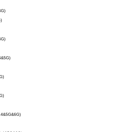
4G)
)
4G)
4&5G)
G)
G)
2.4&5G&6G)