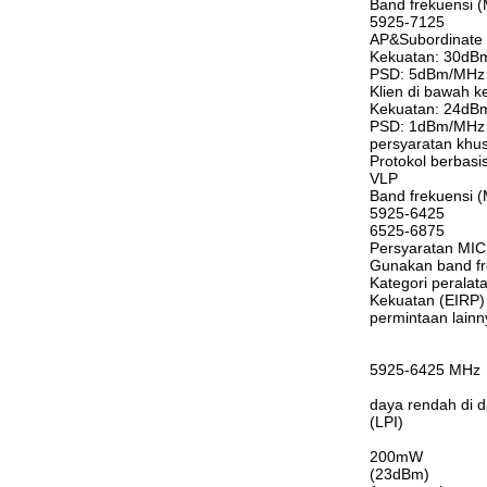
Band frekuensi 
5925-7125
AP&Subordinate
Kekuatan: 30dBm
PSD: 5dBm/MHz 
Klien di bawah k
Kekuatan: 24dB
PSD: 1dBm/MHz 
persyaratan khu
Protokol berbasis
VLP
Band frekuensi 
5925-6425
6525-6875
Persyaratan MIC
Gunakan band fr
Kategori peralat
Kekuatan (EIRP)
permintaan lainn
5925-6425 MHz
daya rendah di 
(LPI)
200mW
(23dBm)