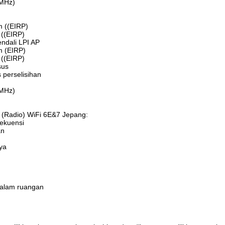
(MHz)
 ((EIRP)
((EIRP)
endali LPI AP
m (EIRP)
((EIRP)
sus
 perselisihan
(MHz)
 (Radio) WiFi 6E&7 Jepang:
ekuensi
an
ya
dalam ruangan