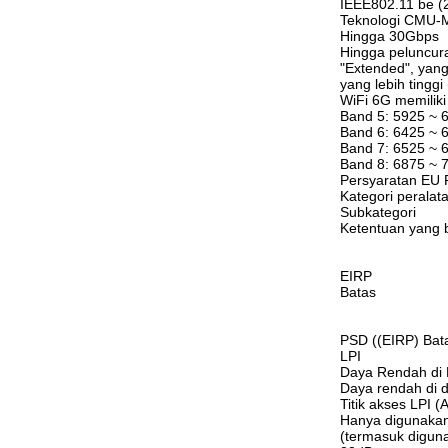
IEEE802.11 be 
Teknologi CMU
Hingga 30Gbps
Hingga peluncura
"Extended", yang 
yang lebih tingg
WiFi 6G memiliki 
Band 5: 5925 ~
Band 6: 6425 ~
Band 7: 6525 ~
Band 8: 6875 ~
Persyaratan EU 
Kategori peralat
Subkategori
Ketentuan yang 
EIRP
Batas
PSD ((EIRP) Bat
LPI
Daya Rendah di
Daya rendah di 
Titik akses LPI (
Hanya digunakan 
(termasuk diguna